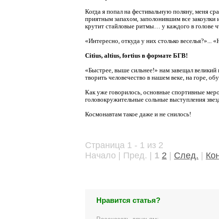
Когда я попал на фестивальную поляну, меня с
приятным запахом, заполонившим все закоулки и
крутит стайловые ритмы… у каждого в голове 
«Интересно, откуда у них столько веселья?»... 
Citius, altius, fortius в
формате
БГВ
!
«Быстрее, выше сильнее!» нам завещал великий 
творить человечество в нашем веке, на горе, о
Как уже говорилось, основные спортивные меро
головокружительные сольные выступления звез
Космонавтам такое даже и не снилось!
Страница 1 - 1 из 2
Начало | Пред. |
1
2
|
След.
|
Ко
Нравится статья?