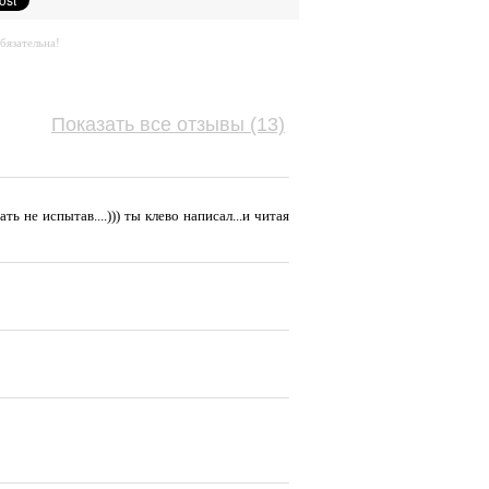
бязательна!
Показать все отзывы (13)
ть не испытав....))) ты клево написал...и читая