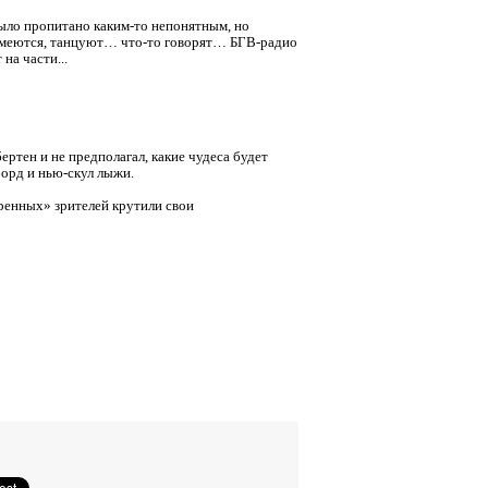
было пропитано каким-то непонятным, но
… смеются, танцуют… что-то говорят… БГВ-радио
а части...
ертен и не предполагал, какие чудеса будет
борд и нью-скул лыжи.
ренных» зрителей крутили свои