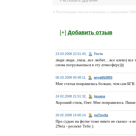
Рассказать друзьям:
© Републикация текстов в печатных и электронных СМИ 
[+]
Добавить отзыв
23.03.2008 22:51:43,
Гость
люди люди...глаза...все любят.....все клево) в
снова погружаешься в эту атмосферу)))
06.03.2008 00:48:11,
anya652993
Мне статья понравилась больше, чем сам БГВ.
24.02.2008 21:51:32,
Iguana
Хороший стиль, Олег. Мне понравилось. Пиши 
20.02.2008 14:00:14,
neTpyXa
Про судью на фотке тоже никто не сказал - а 
2Netz - респект Тебе:)