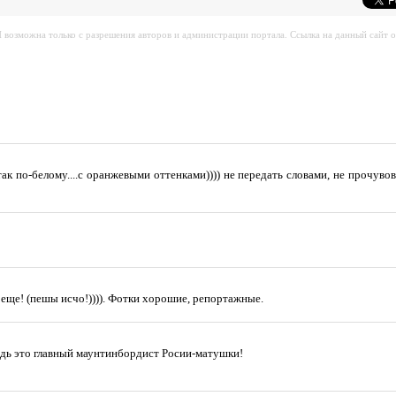
возможна только с разрешения авторов и администрации портала. Ссылка на данный сайт о
се так по-белому....с оранжевыми оттенками)))) не передать словами, не прочувова
еще! (пешы исчо!)))). Фотки хорошие, репортажные.
ведь это главный маунтинбордист Росии-матушки!