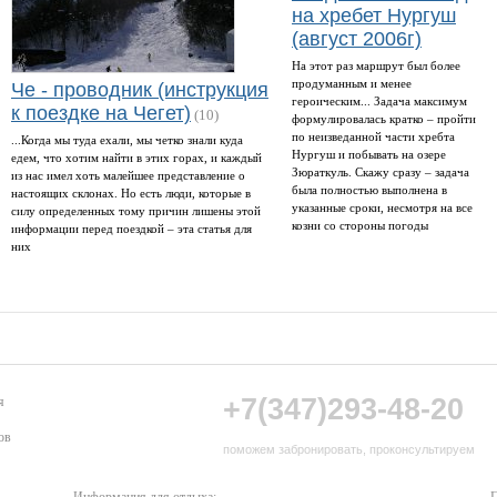
на хребет Нургуш
(август 2006г)
На этот раз маршрут был более
продуманным и менее
Че - проводник (инструкция
героическим... Задача максимум
к поездке на Чегет)
(10)
формулировалась кратко – пройти
по неизведанной части хребта
...Когда мы туда ехали, мы четко знали куда
Нургуш и побывать на озере
едем, что хотим найти в этих горах, и каждый
Зюраткуль. Скажу сразу – задача
из нас имел хоть малейшее представление о
была полностью выполнена в
настоящих склонах. Но есть люди, которые в
указанные сроки, несмотря на все
силу определенных тому причин лишены этой
козни со стороны погоды
информации перед поездкой – эта статья для
них
+7(347)293-48-20
я
ов
поможем забронировать, проконсультируем