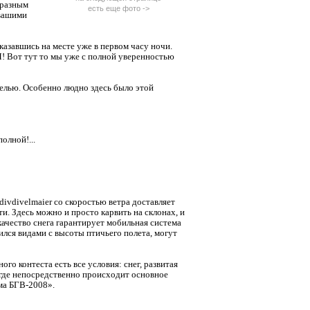
 разным
есть еще фото ->
 вашими
казавшись на месте уже в первом часу ночи.
НЯ! Вот тут то мы уже с полной уверенностью
еселью. Особенно людно здесь было этой
олной!...
ivdivelmaier со скоростью ветра доставляет
и. Здесь можно и просто карвить на склонах, и
качество снега гарантирует мобильная система
ился видами с высоты птичьего полета, могут
о контеста есть все условия: снег, развитая
 где непосредственно происходит основное
ма БГВ-2008».