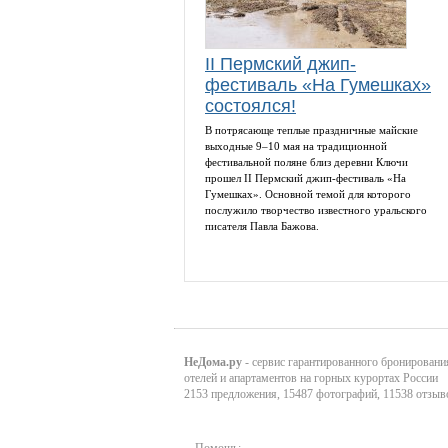
II Пермский джип-
фестиваль «На Гумешках»
состоялся!
В потрясающе теплые праздничные майские
выходные 9–10 мая на традиционной
фестивальной поляне близ деревни Ключи
прошел II Пермский джип-фестиваль «На
Гумешках». Основной темой для которого
послужило творчество известного уральского
писателя Павла Бажова.
НеДома.ру
- сервис гарантированного бронировани
отелей и апартаментов на горных курортах России
2153 предложения, 15487 фотографий, 11538 отзыв