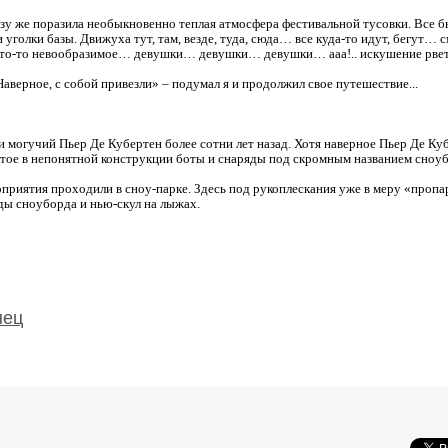
разу же поразила необыкновенно теплая атмосфера фестивальной тусовки. Все 
 уголки базы. Движуха тут, там, везде, туда, сюда… все куда-то идут, бегут
что-то невообразимое… девушки… девушки… девушки… ааа!.. искушение рвет н
«Наверное, с собой привезли» – подумал я и продолжил свое путешествие...
и могучий Пьер Де Кубертен более сотни лет назад. Хотя наверное Пьер Де Куб
бутое в непонятной конструкции боты и снаряды под скромным названием сноу
приятия проходили в сноу-парке. Здесь под рукоплескания уже в меру «пропа
ды сноуборда и нью-скул на лыжах.
нец