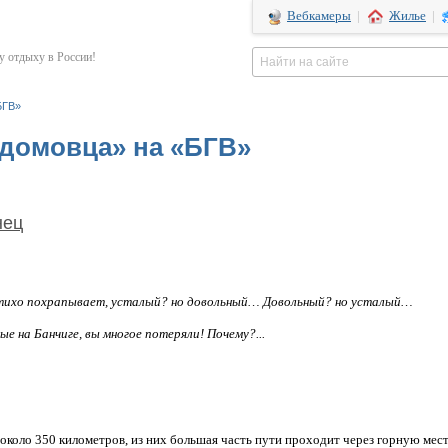
Вебкамеры
|
Жилье
|
 отдыху в России!
БГВ»
едомовца» на «БГВ»
нец
и тихо похрапывает, усталый? но довольный… Довольный? но усталый…
ые на Банчиге, вы многое потеряли! Почему?...
около 350 километров, из них большая часть пути проходит через горную мест