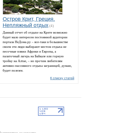
Остров Крит, Греция.
Непляжный отдых
(4)
Данный отчет об отдыхе на Крите возможно
будет мало интересен постоянной аудитории
портала НеДома.ру – все-таки в большинстве
своем эти люди выбирают местом отдыха не
песочные пляжи Африки и Европы, а
палаточный лагерь на Байкале или горную
тройку на Алтае, – но прочим любителям
активно-пассивного отдыха заграницей, думаю,
будет полезен.
К списку статей