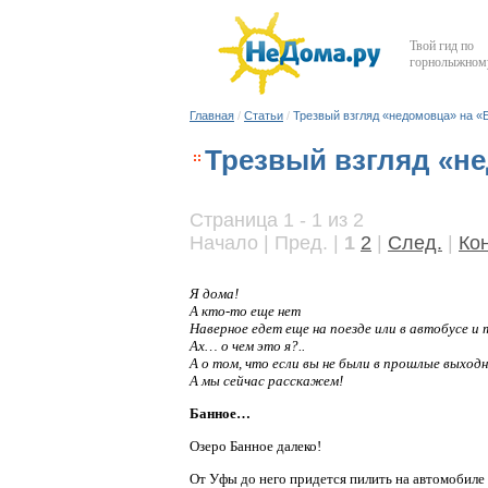
Твой гид по
горнолыжному
Главная
/
Статьи
/
Трезвый взгляд «недомовца» на «
Трезвый взгляд «н
Страница 1 - 1 из 2
Начало | Пред. |
1
2
|
След.
|
Ко
Я дома!
А кто-то еще нет
Наверное едет еще на поезде или в автобусе 
Ах… о чем это я?..
А о том, что если вы не были в прошлые выходн
А мы сейчас расскажем!
Банное…
Озеро Банное далеко!
От Уфы до него придется пилить на автомобиле 