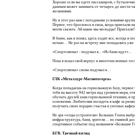
Хорошо если вы едете пассажиром, с бутылочкой
данным может занимать от четырех до шести час
желаниями.
Ну в этот раз нам с погодными условиями крупн
Первое, что бросилось в глаза, когда приехали
могли сказать: Ай какие мы молодцы! Приехали!
В баню, как я понял, здесь ходят все, всегда и
ночью… Не раз на встречу мне попадались уж
«Спортсмены» - подумал я... «Из бани идут»...
Пока я искал свой корпус в многочисленных гост
«Спортсмены» снова подумал я…
ГЛК «Металлург-Магнитогорск»
Когда попадаешь на горнолыжную базу, первое 
тебя на высоту 942 метра над уровнем моря, от
обучать друзей азам горнолыжной техники, и пр
оснежения. Любителям посидеть в кафе за рюмоч
получить свою порцию счастья в уютных кафеш
Не зря «отцы-устроители» Больших Гонок выбрал
инфраструктура, баня, зрители… но главной до
спортивное событие под названием «Большие Г
БГВ. Трезвый взгляд