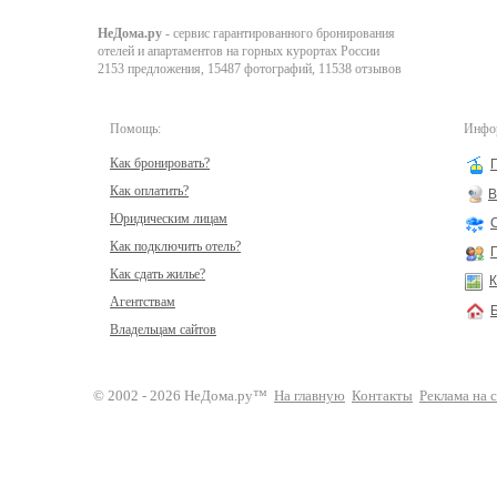
НеДома.ру
- сервис гарантированного бронирования
отелей и апартаментов на горных курортах России
2153 предложения, 15487 фотографий, 11538 отзывов
Помощь:
Инфор
Как бронировать?
Как оплатить?
В
Юридическим лицам
Как подключить отель?
Как сдать жилье?
К
Агентствам
Владельцам сайтов
© 2002 - 2026 НеДома.ру™
На главную
Контакты
Реклама на 