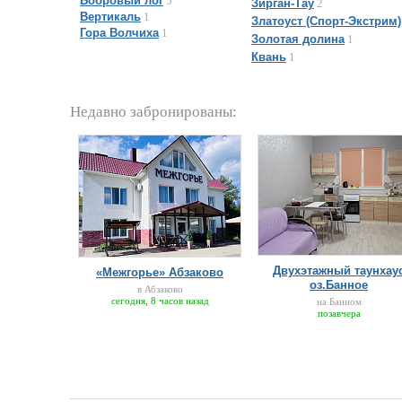
Бобровый лог
5
Зирган-Тау
2
Вертикаль
1
Златоуст (Спорт-Экстрим)
Гора Волчиха
1
Золотая долина
1
Квань
1
Недавно забронированы:
Двухэтажный таунхау
«Межгорье» Абзаково
оз.Банное
в Абзаково
сегодня, 8 часов назад
на Банном
позавчера