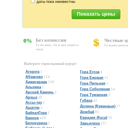
даты пока неизвестны
0%
Без комиссии
Честные 
Та же цена, что и при оплате в
Со всеми налога
отеле
Выберите горнолыжный курорт:
Arsgora
1
Гора Егоза
4
Абзаково
114
Гора Ежовая
11
Аджигардак
118
Гора Пильная
1
Альпика
1
Гора Соболиная
14
Арский Камень
2
Гора Туманная
3
Архыз
30
Губаха
42
Ассы-тау
2
Долина (Кувандык)
17
Ашатли
3
Домбай
85
БайкалГора
1
Евразия (Куса)
35
Банное
419
Белокуриха
2
Завьялиха
157