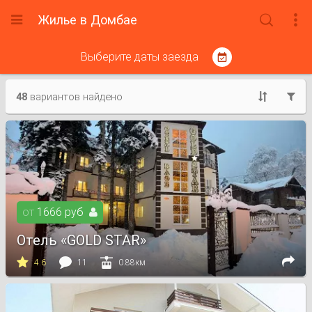
Жилье в Домбае



Выберите даты заезда

48
вариантов найдено


от
1666
руб

Отель «GOLD STAR»




4.6
11
0.88км