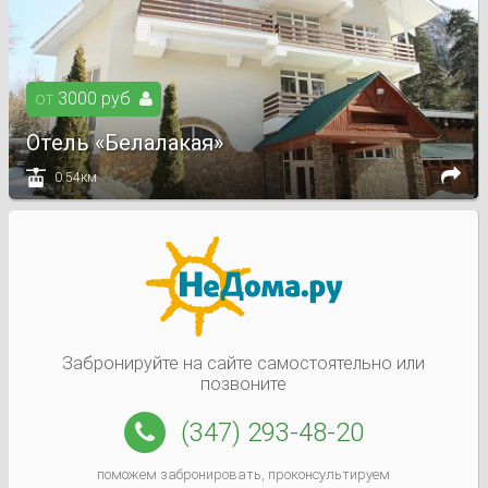
от
3000
руб

Отель «Белалакая»


0.54км
Забронируйте на сайте самостоятельно или
позвоните
(347) 293-48-20
поможем забронировать, проконсультируем