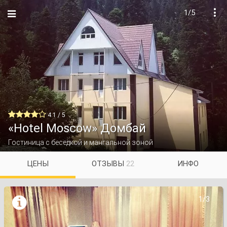
1/5


4.1 / 5
«Hotel Moscow» Домбай
Гостиница с беседкой и мангальной зоной
ЦЕНЫ
ОТЗЫВЫ
22
ИНФО

1/3