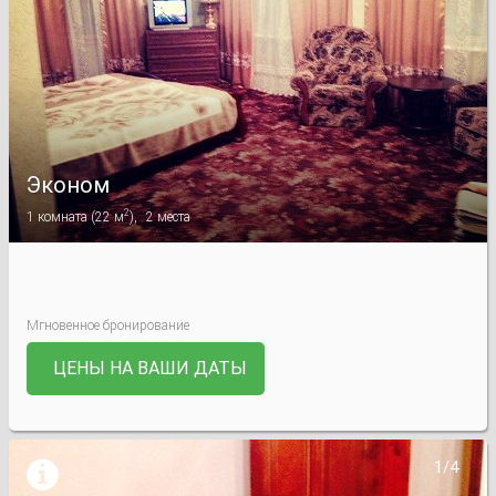
Эконом
2
1
комната
(
22 м
),
2
места
Мгновенное бронирование
ЦЕНЫ НА ВАШИ ДАТЫ

1/4