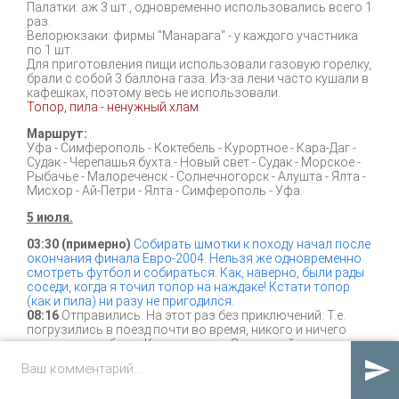
Палатки: аж 3 шт., одновременно использовались всего 1
раз.
Велорюкзаки: фирмы "Манарага" - у каждого участника
по 1 шт.
Для приготовления пищи использовали газовую горелку,
брали с собой 3 баллона газа. Из-за лени часто кушали в
кафешках, поэтому весь не использовали.
Топор, пила - ненужный хлам
Маршрут:
Уфа - Симферополь - Коктебель - Курортное - Кара-Даг -
Судак - Черепашья бухта - Новый свет - Судак - Морское -
Рыбачье - Малореченск - Солнечногорск - Алушта - Ялта -
Мисхор - Ай-Петри - Ялта - Симферополь - Уфа.
5 июля.
03:30 (примерно)
Собирать шмотки к походу начал после
окончания финала Евро-2004. Нельзя же одновременно
смотреть футбол и собираться. Как, наверно, были рады
соседи, когда я точил топор на наждаке! Кстати топор
(как и пила) ни разу не пригодился.
08:16
Отправились. На этот раз без приключений: Т.е.
погрузились в поезд почти во время, никого и ничего
ценного не забыли. Кроме шляпы. За шляпой решила не
возвращаться. Попрощались с провожающими - и в путь.

Это свершилось! Отпуск!.. Первое приключение -
вспенившийся и вытекший весь баллончик с пеной для