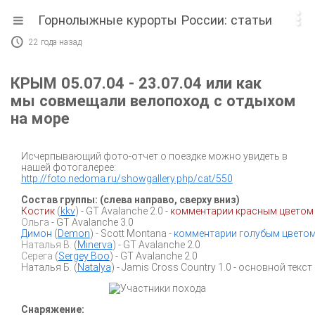

Горнолыжные курорты России: статьи

22 года назад
КРЫМ 05.07.04 - 23.07.04 или как
мы совмещали велопоход с отдыхом
на море
Исчерпывающий фото-отчет о поездке можно увидеть в
нашей фотогалерее:
http://foto.nedoma.ru/showgallery.php/cat/550
Состав группы: (слева направо, сверху вниз)
Костик
(
kkv
) - GT Avalanche 2.0 -
комментарии красным цветом
Ольга
- GT Avalanche 3.0
Димон
(
Demon
) - Scott Montana -
комментарии голубым цвето
Наталья В.
(
Minerva
) - GT Avalanche 2.0
Серега
(
Sergey Boo
) - GT Avalanche 2.0
Наталья Б. (
Natalya
) - Jamis Cross Country 1.0 - основной текст
Снаряжение: