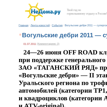
Твой гид по
горнолыжному отдыху в России!
Главная
/
Лента новостей
/
События
/
Вогульские дебри 2011 — суперго
Вогульские дебри 2011 — с
(Комментариев: 0)
01.07.2011
24—26 июня
OFF ROAD клу
при поддержке генерального
ЗАО «ТАГАНСКИЙ РЯД»
пр
«Вогульские дебри» — II эта
Уральского региона по
троф
автомобилей (категории ТР1,
и квадроциклов (категории
и
ATV-original
).