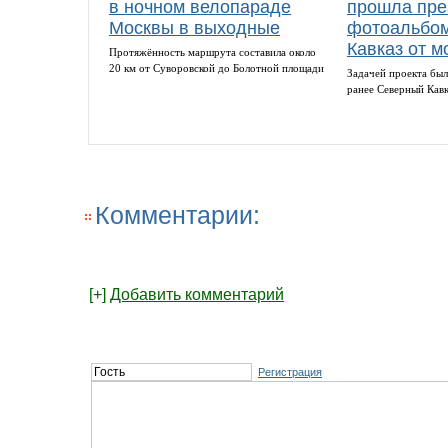
в ночном велопараде
прошла пре
Москвы в выходные
фотоальбом
Кавказ от м
Протяжённость маршрута составила около
20 км от Суворовской до Болотной площади
Задачей проекта был
ранее Северный Кав
Комментарии:
[+]
Добавить комментарий
Регистрация