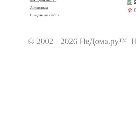
Как сдать жилье?
К
Агентствам
Владельцам сайтов
© 2002 - 2026 НеДома.ру™
Н