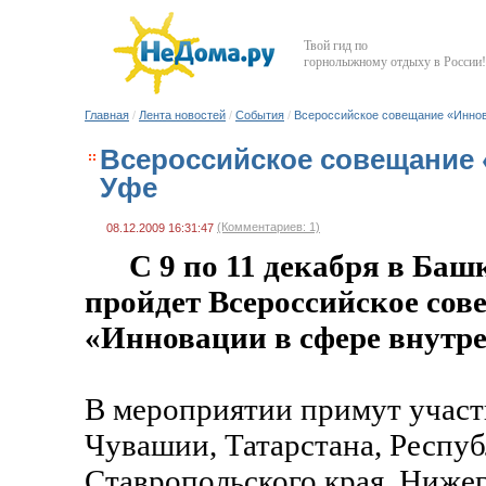
Твой гид по
горнолыжному отдыху в России!
Главная
/
Лента новостей
/
События
/
Всероссийское совещание «Иннов
Всероссийское совещание 
Уфе
(Комментариев: 1)
08.12.2009 16:31:47
С 9 по 11 декабря в Баш
пройдет Всероссийское сов
«Инновации в сфере внутре
В мероприятии примут участи
Чувашии, Татарстана, Респуб
Ставропольского края, Ниже