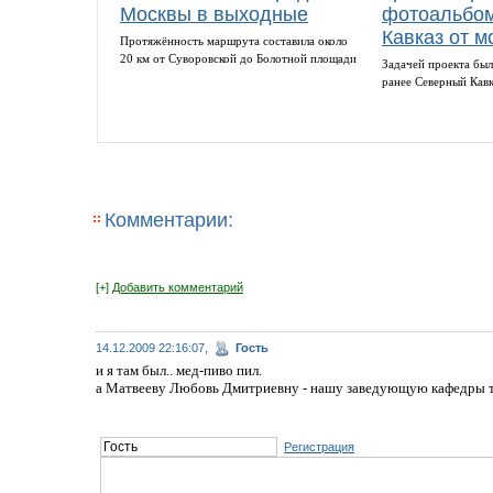
Москвы в выходные
фотоальбом
Кавказ от м
Протяжённость маршрута составила около
20 км от Суворовской до Болотной площади
Задачей проекта был
ранее Северный Кав
Комментарии:
[+]
Добавить комментарий
14.12.2009 22:16:07,
Гость
и я там был.. мед-пиво пил.
а Матвееву Любовь Дмитриевну - нашу заведующую кафедры т
Регистрация