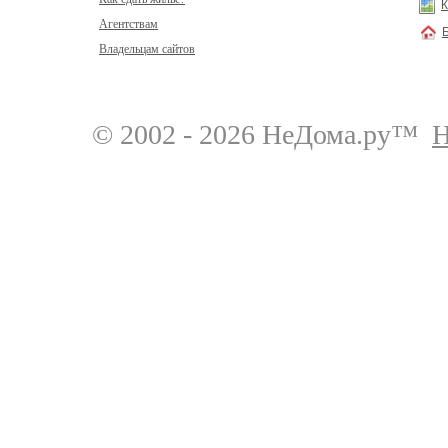
К
Агентствам
Владельцам сайтов
© 2002 - 2026 НеДома.ру™
Н