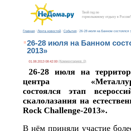
Твой гид по
горнолыжному отдыху в России!
Главная
/
Лента новостей
/
События
/
26-28 июля на Банном состоялся э
26-28 июля на Банном сост
2013»
(Комментариев: 0)
01.08.2013 08:42:00
26-28 июля на террито
центра «Металлург-М
состоялся этап всеросси
скалолазания на естествен
Rock
Challenge
-2013».
В нём приняли участие боле