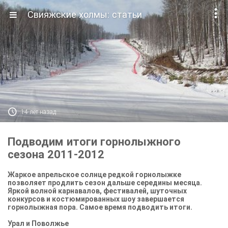

Свияжские холмы: статьи

14 лет назад
Подводим итоги горнолыжного
сезона 2011-2012
Жаркое апрельское солнце редкой горнолыжке
позволяет продлить сезон дальше середины месяца.
Яркой волной карнавалов, фестивалей, шуточных
конкурсов и костюмированных шоу завершается
горнолыжная пора. Самое время подводить итоги.
Урал и Поволжье