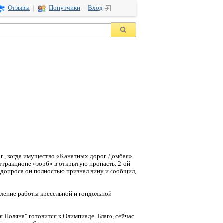
Отзывы
|
Попутчики
|
Вход
 г., когда имущество «Канатных дорог Домбая»
 аттракционе «зорб» в открытую пропасть. 2-ой
я допроса он полностью признал вину и сообщил,
вление работы кресельной и гондольной
я Поляна" готовится к Олимпиаде. Благо, сейчас