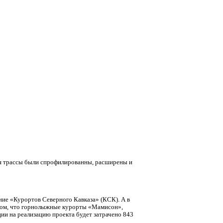
еся трассы были спрофилированны, расширены и
ие «Курортов Северного Кавказа» (КСК). А в
о том, что горнолыжные курорты «Мамисон»,
ции на реализацию проекта будет затрачено 843