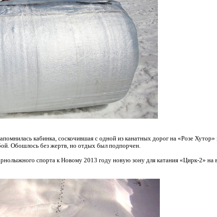
помнилась кабинка, соскочившая с одной из канатных дорог на «Розе Хутор» из
ой. Обошлось без жертв, но отдых был подпорчен.
рнолыжного спорта к Новому 2013 году новую зону для катания «Цирк-2» на в