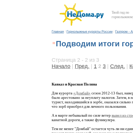
Твой гид по
горнолыжному
Главная
/
Горнолыжные курорты России
/
Газпром - 
Подводим итоги гор
Страница 2 - 2 из 3
Начало
|
Пред.
|
1
2
3
|
След.
|
К
Кавказ и Красная Поляна
Для курорта
«Домбай»
сезон 2012-13 был, наве
было арестовано за неуплату налогов. Затем, в 
турист, находившийся в зорбе, оказался сильно
что зорб приобрел для личного пользования.
А в марте небывалый по силе ветер
вывел из ст
канатной дороги, а также фуникулера.
Тем не менее "Домбай" остается чуть ли ни един