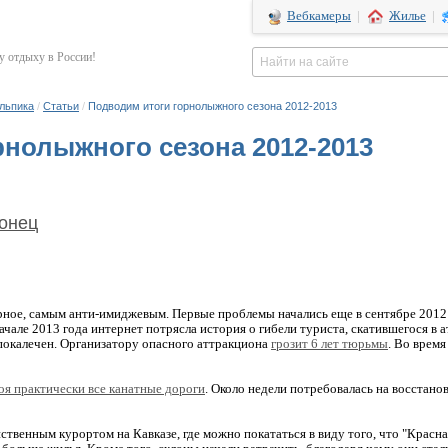
Вебкамеры
|
Жилье
|
 отдыху в России!
Альпика
/
Статьи
/
Подводим итоги горнолыжного сезона 2012-2013
нолыжного сезона 2012-2013
онец
рное, самым анти-имиджевым. Первые проблемы начались еще в сентябре 2012
начале 2013 года интернет потрясла история о гибели туриста, скатившегося в
 покалечен. Организатору опасного аттракциона
грозит 6 лет тюрьмы
. Во врем
роя практически все канатные дороги
. Около недели потребовалась на восстано
ственным курортом на Кавказе, где можно покататься в виду того, что "Красна