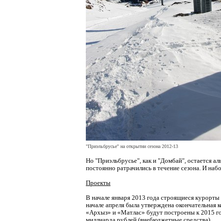
"Приэльбрусье" на открытии сезона 2012-13
Но "Приэльбрусье", как и "Домбай", остается 
постоянно ратрачились в течение сезона. И наб
Проекты
В начале января 2013 года строящиеся курорты
начале апреля была утверждена окончательная 
«Архыз» и «Матлас» будут построены к 2015 год
миллиарда рублей (внебюджетные средства).