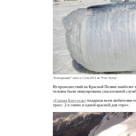
"Консервация" снега к Сочи-2014 на "Розе Хутор"
Из происшествий на Красной Поляне наиболее за
человек были эвакуированы спасательной служб
«Горная Карусель»
подарила всем любителям го
трасс: 2-х синих и одной красной для «про».