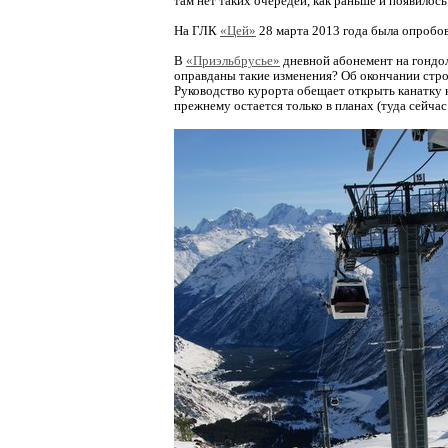
там нет таких очередей, как раньше и появилос
На ГЛК
«Цей»
28 марта 2013 года была опробо
В
«Приэльбрусье»
дневной абонемент на гондол
оправданы такие изменения? Об окончании строи
Руководство курорта обещает открыть канатку 
прежнему остается только в планах (туда сейча