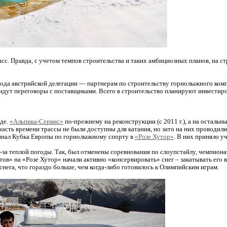
асс. Правда, с учетом темпов строительства и таких амбициозных планов, на 
года австрийской делегации — партнерам по строительству горнолыжного комп
 идут переговоры с поставщиками. Всего в строительство планируют инвестиров
аде.
«Альпика-Сервис»
по-прежнему на реконструкции (с 2011 г.), а на остальн
асть времени трассы не были доступны для катания, но зато на них проводил
финал Кубка Европы по горнолыжному спорту в
«Розе Хутор»
. В них приняло у
-за теплой погоды. Так, был отменены соревнования по слоупстайлу, чемпиона
тов» на «Розе Хутор» начали активно «консервировать» снег – закатывать ег
снега, что гораздо больше, чем когда-либо готовилось к Олимпийским играм.