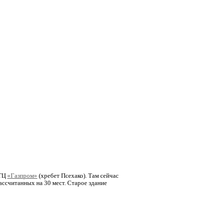
ГТЦ
«Газпром»
(хребет Псехако). Там сейчас
рассчитанных на 30 мест. Старое здание