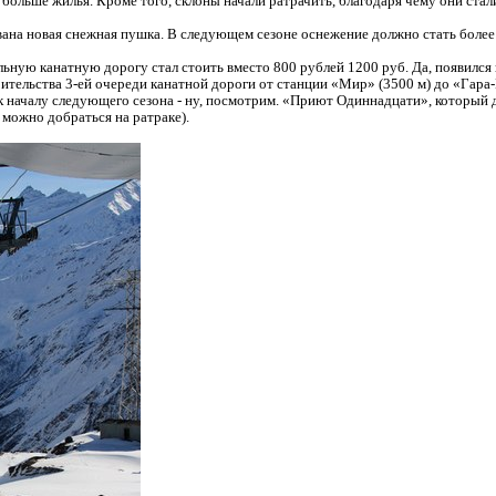
ь больше жилья. Кроме того, склоны начали ратрачить, благодаря чему они ст
вана новая снежная пушка. В следующем сезоне оснежение должно стать боле
ьную канатную дорогу стал стоить вместо 800 рублей 1200 руб. Да, появился 
тельства 3-ей очереди канатной дороги от станции «Мир» (3500 м) до «Гара-
к началу следующего сезона - ну, посмотрим. «Приют Одиннадцати», который д
с можно добраться на ратраке).