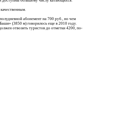
али доступны большему числу катающихся.
е качественным.
полудневной абонемент на 700 руб., но чем
Баши» (3850 м) говорилось еще в 2010 году.
олжен отвозить туристов до отметки 4200, по-