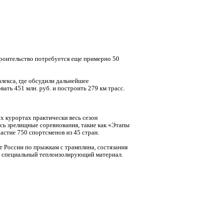
строительство потребуется еще примерно 50
лекса, где обсудили дальнейшее
ать 451 млн. руб. и построить 279 км трасс.
ых курортах практически весь сезон
ись зрелищные соревнования, такие как «Этапы
частие 750 спортсменов из 45 стран.
т России по прыжкам с трамплина, состязания
о в специальный теплоизолирующий материал.