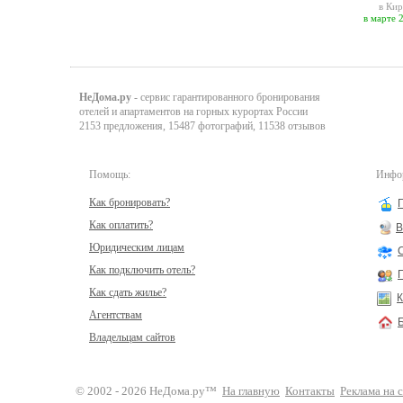
в Кир
в марте 
НеДома.ру
- сервис гарантированного бронирования
отелей и апартаментов на горных курортах России
2153 предложения, 15487 фотографий, 11538 отзывов
Помощь:
Инфор
Как бронировать?
Как оплатить?
В
Юридическим лицам
Как подключить отель?
Как сдать жилье?
К
Агентствам
Владельцам сайтов
© 2002 - 2026 НеДома.ру™
На главную
Контакты
Реклама на 