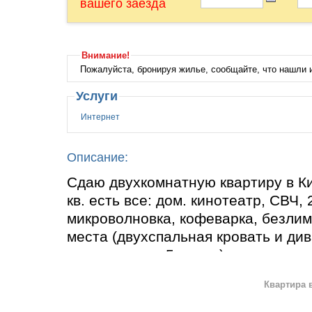
вашего заезда
Внимание!
Пожалуйста, бронируя жилье, сообщайте, что нашли
Услуги
Интернет
Описание:
Сдаю двухкомнатную квартиру в К
кв. есть все: дом. кинотеатр, СВЧ,
микроволновка, кофеварка, безлим
места (двухспальная кровать и див
предоставить 5 место), вся посуда.
полотенца, в ванной душевая каби
Квартира 
7-10 мин. ходьбы, рядом маркет, б
отдельную плату.