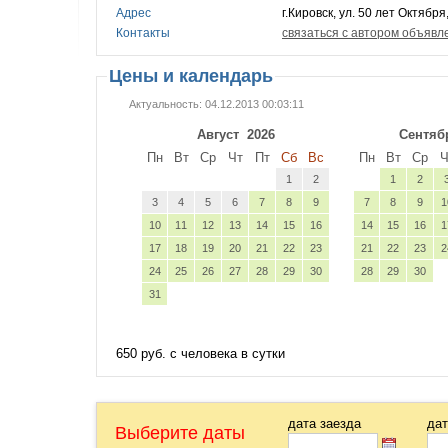
Адрес
г.Кировск, ул. 50 лет Октября
Контакты
связаться с автором объявл
Цены и календарь
Актуальность: 04.12.2013 00:03:11
Август
2026
Сентяб
Пн
Вт
Ср
Чт
Пт
Сб
Вс
Пн
Вт
Ср
Ч
1
2
1
2
3
4
5
6
7
8
9
7
8
9
1
10
11
12
13
14
15
16
14
15
16
1
17
18
19
20
21
22
23
21
22
23
2
24
25
26
27
28
29
30
28
29
30
31
650 руб. с человека в сутки
дата заезда
дат
Выберите даты