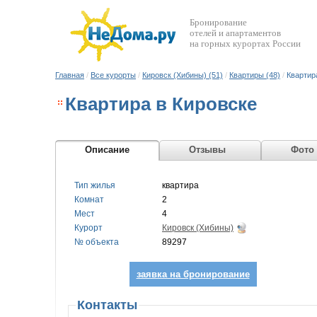
Бронирование
отелей и апартаментов
на горных курортах России
Главная
/
Все курорты
/
Кировск (Хибины) (51)
/
Квартиры (48)
/
Квартир
Квартира в Кировске
Описание
Отзывы
Фото
Тип жилья
квартира
Комнат
2
Мест
4
Курорт
Кировск (Хибины)
№ объекта
89297
заявка на бронирование
Контакты