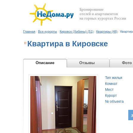
Бронирование
отелей и апартаментов
на горных курортах России
Главная
/
Все курорты
/
Кировск (Хибины) (51)
/
Квартиры (48)
/
Квартир
Квартира в Кировске
Описание
Отзывы
Фото
Тип жилья
Комнат
Мест
Курорт
№ объекта