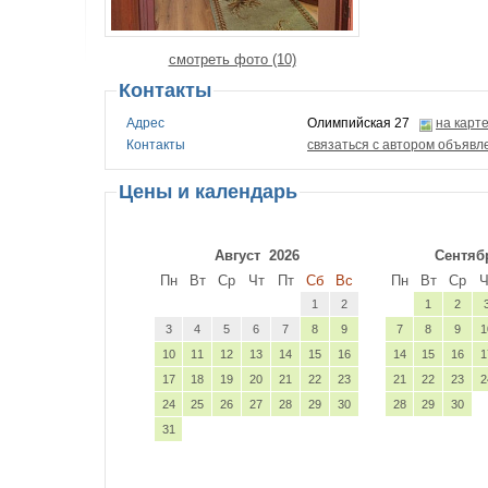
смотреть фото (10)
Контакты
Адрес
Олимпийская 27
на карт
Контакты
связаться с автором объявл
Цены и календарь
Август
2026
Сентяб
Пн
Вт
Ср
Чт
Пт
Сб
Вс
Пн
Вт
Ср
Ч
1
2
1
2
3
4
5
6
7
8
9
7
8
9
1
10
11
12
13
14
15
16
14
15
16
1
17
18
19
20
21
22
23
21
22
23
2
24
25
26
27
28
29
30
28
29
30
31