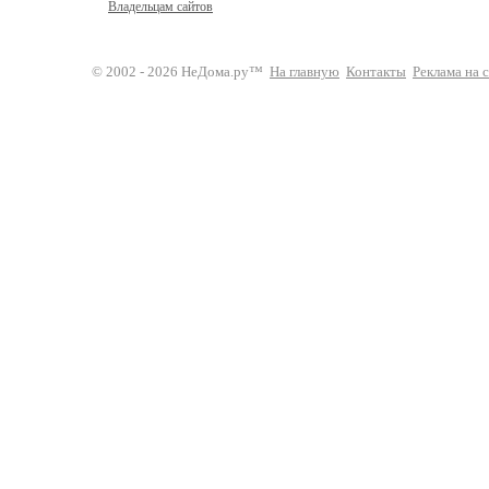
Владельцам сайтов
© 2002 - 2026 НеДома.ру™
На главную
Контакты
Реклама на 