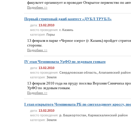
факультет организует и проводит Открытое первенство по ав
Подробнее >>
Первый стритовый джиб-контест «ДУБЛ ТРУБЛ»
дата:
13.02.2010
место проведения:
г. Казань
категория:
Горы
13 февраля в парке «Черное озеро» (г. Казань) пройдет стрито
стороны.
Подробнее >>
IV этап Чемпионата УрФО по ледовым гонкам
дата:
13.02.2010
место проведения:
Свердловская область, Алапаевский район
категория:
Земля
13 февраля 2010 года на пруду поселка Верхняя Синячиха пр
УрФО по ледовым гонкам.
Подробнее >>
I этап открытого Чемпионата РБ по снегоходному кроссу, п
дата:
13.02.2010
место проведения:
р. Башкортостан, Кармаскалинский район
категория:
Земля