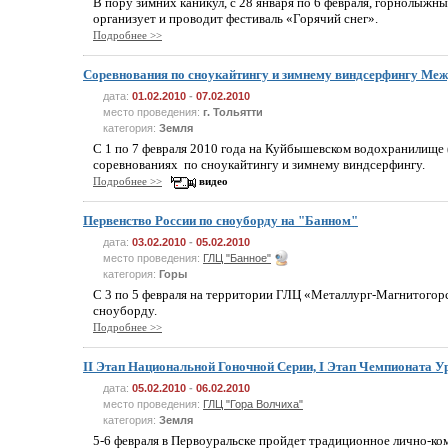
В пору зимних каникул, с 28 января по 6 февраля, горнолыжны
организует и проводит фестиваль «Горячий снег».
Подробнее >>
Соревнования по сноукайтингу и зимнему виндсерфингу Ме
дата:
01.02.2010
-
07.02.2010
место проведения:
г. Тольятти
категория:
Земля
С 1 по 7 февраля 2010 года на Куйбышевском водохранилище 
соревнованиях по сноукайтингу и зимнему виндсерфингу.
Подробнее >>
видео
Первенство России по сноуборду на "Банном"
дата:
03.02.2010
-
05.02.2010
место проведения:
ГЛЦ "Банное"
категория:
Горы
С 3 по 5 февраля на территории ГЛЦ «Металлург-Магнитогор
сноуборду.
Подробнее >>
II Этап Национальной Гоночной Серии, I Этап Чемпионата 
дата:
05.02.2010
-
06.02.2010
место проведения:
ГЛЦ "Гора Волчиха"
категория:
Земля
5-6 февраля в Первоуральске пройдет традиционное лично-к