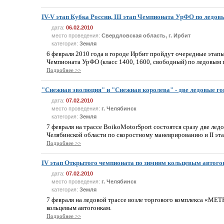
IV-V этап Кубка России, III этап Чемпионата УрФО по ледо
дата:
06.02.2010
место проведения:
Свердловская область, г. Ирбит
категория:
Земля
6 февраля 2010 года в городе Ирбит пройдут очередные этапы 
Чемпионата УрФО (класс 1400, 1600, свободный) по ледовым 
Подробнее >>
"Снежная эволюция" и "Снежная королева" - две ледовые го
дата:
07.02.2010
место проведения:
г. Челябинск
категория:
Земля
7 февраля на трассе BoikoMotorSport состоятся сразу две лед
Челябинской области по скоростному маневрированию и II эта
Подробнее >>
IV этап Открытого чемпионата по зимним кольцевым автог
дата:
07.02.2010
место проведения:
г. Челябинск
категория:
Земля
7 февраля на ледовой трассе возле торгового комплекса «МЕ
кольцевым автогонкам.
Подробнее >>