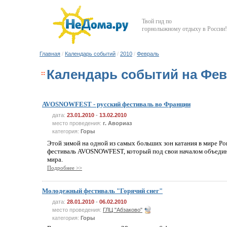
Твой гид по
горнолыжному отдыху в России!
Главная
/
Календарь событий
/
2010
/
Февраль
Календарь событий на Фев
AVOSNOWFEST - русский фестиваль во Франции
дата:
23.01.2010
-
13.02.2010
место проведения:
г. Авориаз
категория:
Горы
Этой зимой на одной из самых больших зон катания в мире Por
фестиваль AVOSNOWFEST, который под свои началом объедин
мира.
Подробнее >>
Молодежный фестиваль "Горячий снег"
дата:
28.01.2010
-
06.02.2010
место проведения:
ГЛЦ "Абзаково"
категория:
Горы