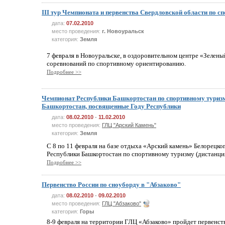
III тур Чемпионата и первенства Свердловской области по 
дата:
07.02.2010
место проведения:
г. Новоуральск
категория:
Земля
7 февраля в Новоуральске, в оздоровительном центре «Зелены
соревнований по спортивному ориентированию.
Подробнее >>
Чемпионат Республики Башкортостан по спортивному туризму
Башкортостан, посвященные Году Республики
дата:
08.02.2010
-
11.02.2010
место проведения:
ГЛЦ "Арский Камень"
категория:
Земля
C 8 по 11 февраля на базе отдыха «Арский камень» Белорецк
Республики Башкортостан по спортивному туризму (дистанци
Подробнее >>
Первенство России по сноуборду в "Абзаково"
дата:
08.02.2010
-
09.02.2010
место проведения:
ГЛЦ "Абзаково"
категория:
Горы
8-9 февраля на территории ГЛЦ «Абзаково» пройдет первенст