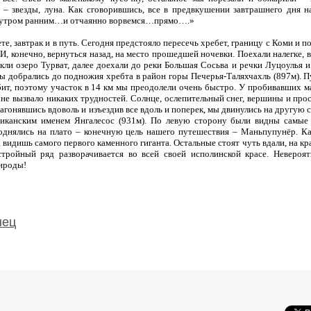
 – звезды, луна. Как сговорившись, все в предвкушении завтрашнего дня н
.утром ранним…и отчаянно ворвемся…прямо….»
е, завтрак и в путь. Сегодня предстояло пересечь хребет, границу с Коми и п
, конечно, вернуться назад, на место прошедшей ночевки. Поехали налегке, в
екли озеро Турват, далее доехали до реки Большая Сосьва и речки Луцоулья и
ы добрались до подножия хребта в район горы Печерья-Таляхчахль (897м). П
ит, поэтому участок в 14 км мы преодолели очень быстро. У пробивавших 
а не вызвало никаких трудностей. Солнце, ослепительный снег, вершины и про
 Нагонявшись вдоволь и изъездив все вдоль и поперек, мы двинулись на другую 
риканским именем Янгалесос (931м). По левую сторону были видны самые
однялись на плато – конечную цель нашего путешествия – Маньпупунёр. К
видишь самого первого каменного гиганта. Остальные стоят чуть вдали, на кр
ройный ряд разворачивается во всей своей исполинской красе. Невероят
ироды!
нец