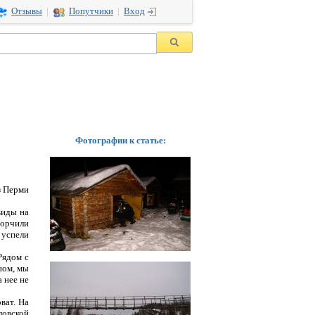
Отзывы
|
Попутчики
|
Вход
Фотографии к статье:
з Перми
виды на
горчили
 успели
Рядом с
ном, мы
 нее не
ват. На
ловской