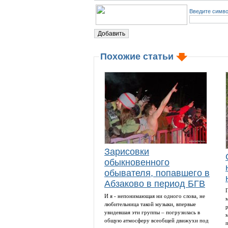
Введите симво
Похожие статьи
Зарисовки
обыкновенного
обывателя, попавшего в
Абзаково в период БГВ
И я - непонимающая ни одного слова, не
любительница такой музыки, впервые
увидевшая эти группы – погрузилась в
общую атмосферу всеобщей движухи под