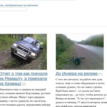
лы, изображенные на картинке:
Отчет о том как поехали
До Инзера на велике
(7)
на Ремашту, а приехали
С чего все началось: на работе мне дали
на Казмаш!
отпуск, чему я очень обрадовался и начал
(2)
усиленно думать, что же такого сделать.
Плюхаемся в яму и садимся на передний
Идей было много - от уехать на Гаити
мост, попытки вылезти безуспешны, достаем
(нереально) до... до того, чтобы доехать до
ручную лебедку. Минут через двадцать
Инзера на велике. "А что тут нереального",
машину с моста сдернули, но она встала
думал я в пятницу 17 августа вечером, вели
почти поперек дороги, перецепляем лебедку
под рукой есть, погода намечается