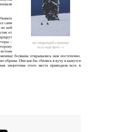
апевали
обывать
се сани
 по ней
утик от
маршрут
сторы –
на следующей странице
сторону
есть еще фото ->
 истоки
аменные болваны открывались нам постепенно.
аю обрыва. Они как бы сбились в кучу и кажутся
ная энергетика этого места приводила всех в