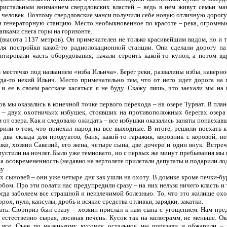
ристальным вниманием свердловских властей – ведь в нем живут семьи ма
0 человек. Поэтому свердловские манси получили себе новую отличную дорогу
 генераторную станцию. Место необыкновенное по красоте – река, огромны
пками снега горы на горизонте.
высота 1137 метров). Он примечателен не только красивейшим видом, но и т
я постройки какой-то радиолокационной станции. Они сделали дорогу н
онтировали часть оборудования, начали строить какой-то купол, а потом вд
естечко под названием «изба Ильича». Берег реки, развалины избы, наверно
огда-то некий Ильич. Место примечательно тем, что от него идет дорога на 
 и ее в своем рассказе касаться я не буду. Скажу лишь, что заехали мы на 
в мы оказались в конечной точке первого перехода – на озере Турват. В план
т – двух охотничьих избушек, стоявших на противоположных берегах озера
м от озера. Как и следовало ожидать – все избушки оказались заняты понаехав
или о том, что приехал народ на все выходные. В итоге, решили поехать к
два склада для продуктов, баня, какой-то гаражик, коровник с коровой, не
ки, хозяин Савелий, его жена, четыре сына, две дочери и один внук. Встреч
пустили на ночлег. Было уже темновато, но с первых же минут пребывания мы 
 на осовремененность (недавно на вертолете прилетали депутаты и подарили л
у.
х сыновей – они уже четыре дня как ушли на охоту. В домике кроме печки-б
ом. Про эти полати нас предупредили сразу – на них нельзя ничего класть и 
огда заболеем все страшной и неизлечимой болезнью. То, что это жилище охо
ох, пули, капсулы, дробь и всякие средства отливки, зарядки, закатки.
ь. Сюрприз был сразу – хозяин прислал к нам сына с угощением. Нам пре
естественно сырая, лосиная печень. Кусок так на килограмм, не меньше. Ок
 все. Съев по маленькому кусочку, остальное мы порезали и обжарили – 