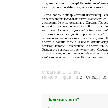
получилась просто супер! На небе ни облачка
известную песню «Мы поедем, мы помчимся…
Утро, сборы, осмотр местной экзотики при свет
на легендарном культовом плато Маньпупунёр. И
с запасами бензина оставили у Савелия. Перес
мимо базы геологов и вертолетной площадки, м
вертолетной площадки до хребта был уже проб
это заняло несколько дней. Пересечение хребт
все так и манило порезвиться на белой целине.
хребта в районе горы с каким-то латино-аме
великой Печоры. Спустившись с хребта, мы п
Эффект этот вызван их расположением. Сначала 
одним целым, но по мере приближения, их ст
необыкновенное состояние. Настоящее чудо пр
Страница 1 - 1 из 2
Начало | Пред. |
1
2
|
След.
|
Ко
Нравится статья?