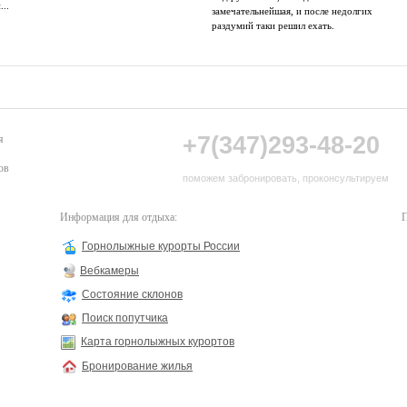
...
замечательнейшая, и после недолгих
раздумий таки решил ехать.
+7(347)293-48-20
я
ов
поможем забронировать, проконсультируем
Информация для отдыха:
П
Горнолыжные курорты России
Вебкамеры
Состояние склонов
Поиск попутчика
Карта горнолыжных курортов
Бронирование жилья