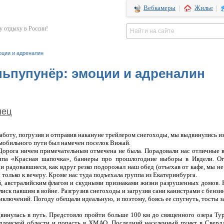
Вебкамеры
|
Жилье
|
 отдыху в России!
оции и адреналин
ньпупунёр: эмоции и адреналин
нец
работу, погрузив и отправив накануне трейлером снегоходы, мы выдвинулись и
мобильного пути был намечен поселок Вижай.
Дорога ничем примечательным отмечена не была. Порадовали нас отличные 
типа «Красная шапочка», баннеры про прошлогодние выборы в Ивдели. О
 радовавшиеся, как вдруг резко подорожал наш обед (отъехав от кафе, мы не
только к вечеру. Кроме нас туда подъехала группа из Екатеринбурга.
 австралийским флагом и скудными признаками жизни разрушенных домов. 
елиск павшим в войне. Разгрузив снегоходы и загрузив сани канистрами с бензи
ключений. Погоду обещали идеальную, и поэтому, боясь ее спугнуть, тосты за
винулась в путь. Предстояло пройти больше 100 км до священного озера Тур
ловской области и попасть в ХМАО. Последний населенный пункт в Сверд