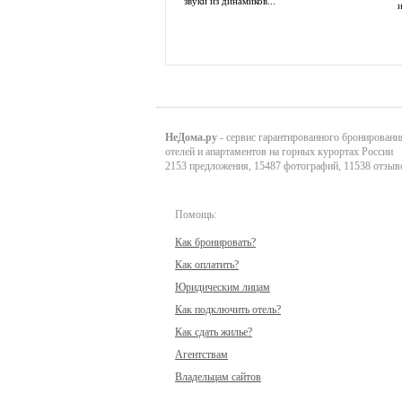
звуки из динамиков...
и
НеДома.ру
- сервис гарантированного бронировани
отелей и апартаментов на горных курортах России
2153 предложения, 15487 фотографий, 11538 отзыв
Помощь:
Как бронировать?
Как оплатить?
Юридическим лицам
Как подключить отель?
Как сдать жилье?
Агентствам
Владельцам сайтов