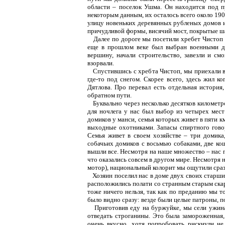
области – поселок Ушма. Он находится под п
некоторым данным, их осталось всего около 19
улицу новеньких деревянных рубленых домов и
причудливой формы, висячий мост, покрытые ша
Далее по дороге мы посетили хребет Чистоп (
еще в прошлом веке был выбран военными дл
вершину, начали строительство, завезли и см
взорвали.
Спустившись с хребта Чистоп, мы приехали в м
где-то под снегом. Скорее всего, здесь жил к
Дятлова. Про перевал есть отдельная история,
обратном пути.
Буквально через несколько десятков километро
для ночлега у нас был выбор из четырех мес
домиков у манси, семья которых живет в пяти к
выходные охотниками. Запасы спиртного говор
Семья живет в своем хозяйстве – три домика, 
собачьих домиков с восьмью собаками, две кош
вышли все. Несмотря на наше множество – нас 
что оказались совсем в другом мире. Несмотря
мотор), национальный колорит мы ощутили сраз
Хозяин поселил нас в доме двух своих старши
расположились полати со странным старым скарб
тоже ничего нельзя, так как по преданию мы т
было видно сразу: везде были целые патроны, пор
Приготовив еду на буржуйке, мы сели ужинат
отведать строганины. Это была замороженная, 
очень вкусно, хотя попробовать рискнули не