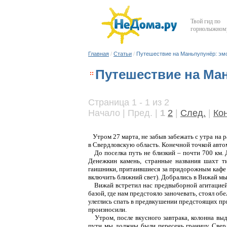
Твой гид по
горнолыжному
Главная
/
Статьи
/
Путешествие на Маньпупунёр: эм
Путешествие на Ма
Страница 1 - 1 из 2
Начало | Пред. |
1
2
|
След.
|
Ко
Утром 27 марта, не забыв забежать с утра на 
в Свердловскую область. Конечной точкой авто
До поселка путь не близкий – почти 700 км. 
Денежкин камень, странные названия шахт 
гаишники, притаившиеся за придорожным кафе и
включить ближний свет). Добрались в Вижай мы 
Вижай встретил нас предвыборной агитацией,
базой, где нам предстояло заночевать, стоял об
улеглись спать в предвкушении предстоящих при
произносили.
Утром, после вкусного завтрака, колонна выд
пути мы должны были пересечь границу Сверд