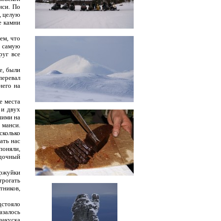
нси. По
, целую
е камни
ем, что
а самую
руг все
е, были
перевал
него на
е места
 и двух
шими на
 манси.
сколько
ать нас
поняли,
одочный
уржуйки
трогать
тников,
дстояло
азалось
закуска