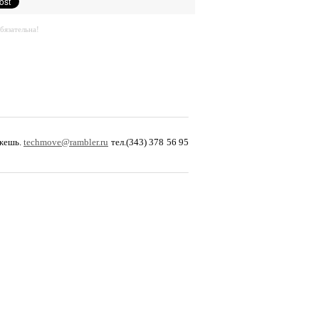
бязательна!
ожешь.
techmove@rambler.ru
тел.(343) 378 56 95