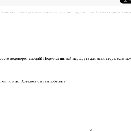
возможна только с разрешения авторов и администрации портала. Ссылка на данный сайт о
росто водоворот эмоций! Поделись ниткой маршрута для навигатора, если м
 км пилить... Хотелось бы там побывать!