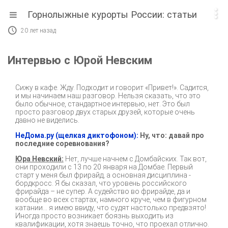

Горнолыжные курорты России: статьи

20 лет назад
Интервью с Юрой Невским
Сижу в кафе. Жду. Подходит и говорит «Привет!». Садится,
и мы начинаем наш разговор. Нельзя сказать, что это
было обычное, стандартное интервью, нет. Это был
просто разговор двух старых друзей, которые очень
давно не виделись.
НеДома.ру
(щелкая диктофоном):
Ну, что: давай про
последние соревнования?
Юра Невский:
Нет, лучше начнем с Домбайских. Так вот,
они проходили с 13 по 20 января на Домбае. Первый
старт у меня был фрирайд, а основная дисциплина -
бордкросс. Я бы сказал, что уровень российского
фрирайда – не супер. А судейство во фрирайде, да и
вообще во всех стартах, намного круче, чем в фигурном
катании… я имею ввиду, что судят настолько предвзято!
Иногда просто возникает боязнь выходить из
квалификации, хотя знаешь точно, что проехал отлично.