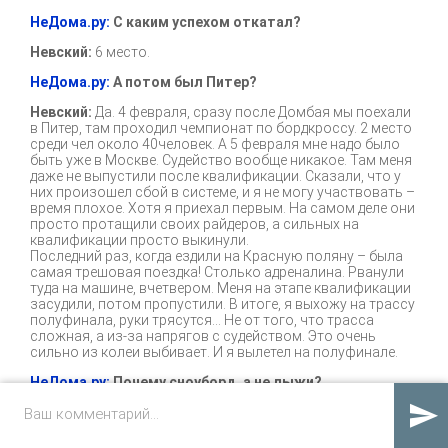
НеДома.ру:
С каким успехом откатал?
Невский:
6 место.
НеДома.ру:
А потом был Питер?
Невский:
Да. 4 февраля, сразу после Домбая мы поехали
в Питер, там проходил чемпионат по бордкроссу. 2 место
среди чел около 40человек. А 5 февраля мне надо было
быть уже в Москве. Судейство вообще никакое. Там меня
даже не выпустили после квалификации. Сказали, что у
них произошел сбой в системе, и я не могу участвовать –
время плохое. Хотя я приехал первым. На самом деле они
просто протащили своих райдеров, а сильных на
квалификации просто выкинули.
Последний раз, когда ездили на Красную поляну – была
самая трешовая поездка! Столько адреналина. Рванули
туда на машине, вчетвером. Меня на этапе квалификации
засудили, потом пропустили. В итоге, я выхожу на трассу
полуфинала, руки трясутся… Не от того, что трасса
сложная, а из-за напрягов с судейством. Это очень
сильно из колеи выбивает. И я вылетел на полуфинале.
НеДома.ру:
Почему сноуборд, а не лыжи?

Невский:
Потому что лыжи – это для лохов! Шутка,
конечно. Хотя, так тоже можешь записать.