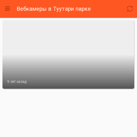
Вебкамеры
в Туутари парке


9 лет назад