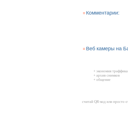
Комментарии:
Веб камеры на Б
+ экономия траффика
+ архив снимков
+ общение
считай QR-код или просто о