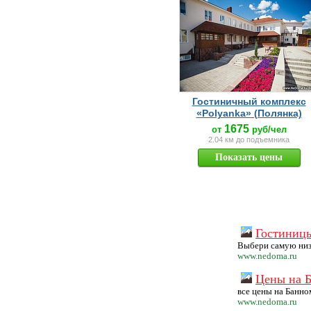
Гостиничный комплекс
«Polyanka» (Полянка)
1675
от
руб/чел
2.04 км до подъемника
Показать цены
Гостиниц
Выбери самую низ
www.nedoma.ru
Цены на Б
все цены на Банно
www.nedoma.ru