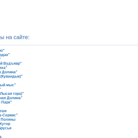
ы на сайте:
во"
рдак"
"
ой Вудъявр"
иха"
я Долина"
 (Кувандык)"
ный мыс"
"
Лысая гора)"
ная Долина"
 Парк"
геше
а-Сервис"
й Поляны
 Хутор
брусья
а