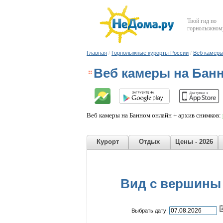
Твой гид по
горнолыжному
Главная
/
Горнолыжные курорты России
/
Веб камер
Веб камеры на Бан
Веб камеры на Банном онлайн + архив снимков:
Курорт
Отдых
Цены - 2026
Вид с вершины 
Выбрать дату: