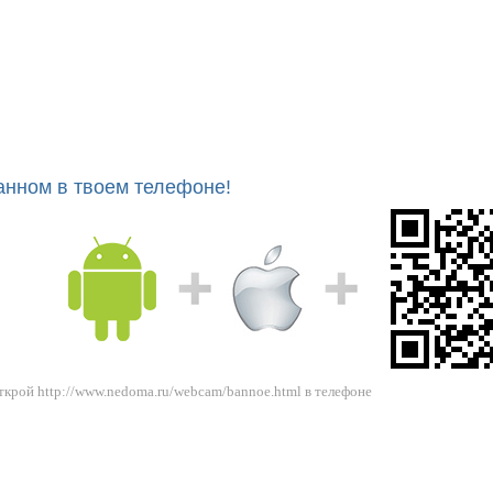
анном в твоем телефоне!
ткрой http://www.nedoma.ru/webcam/bannoe.html в телефоне