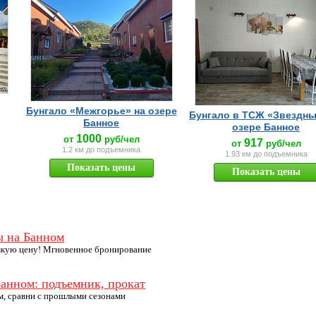
Бунгало «Межгорье» на озере
Бунгало в ТСЖ «Звездны
Банное
озере Банное
1000
от
руб/чел
917
от
руб/чел
1.2 км до подъемника
1.93 км до подъемника
Показать цены
Показать цены
ы на Банном
кую цену! Мгновенное бронирование
анном: подъемник, прокат
м, сравни с прошлыми сезонами