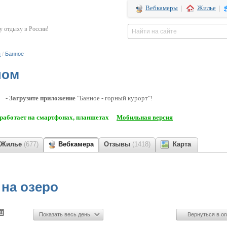
Вебкамеры
|
Жилье
|
 отдыху в России!
ы
/
Банное
ном
-
Загрузите приложение
"Банное - горный курорт"!
работает на смартфонах, планшетах
Мобильная версия
Жилье
(677)
Вебкамера
Отзывы
(1418)
Карта
на озеро
Показать весь день
Вернуться в on