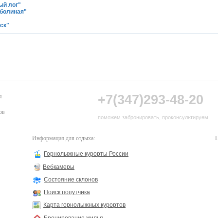
ый лог"
оболиная"
ск"
+7(347)293-48-20
я
ов
поможем забронировать, проконсультируем
Информация для отдыха:
П
Горнолыжные курорты России
Вебкамеры
Состояние склонов
Поиск попутчика
Карта горнолыжных курортов