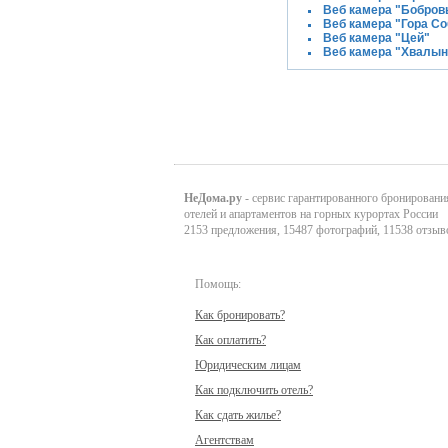
Веб камера "Бобров
Веб камера "Гора С
Веб камера "Цей"
Веб камера "Хвалын
НеДома.ру
- сервис гарантированного бронировани
отелей и апартаментов на горных курортах России
2153 предложения, 15487 фотографий, 11538 отзыв
Помощь:
Как бронировать?
Как оплатить?
Юридическим лицам
Как подключить отель?
Как сдать жилье?
Агентствам