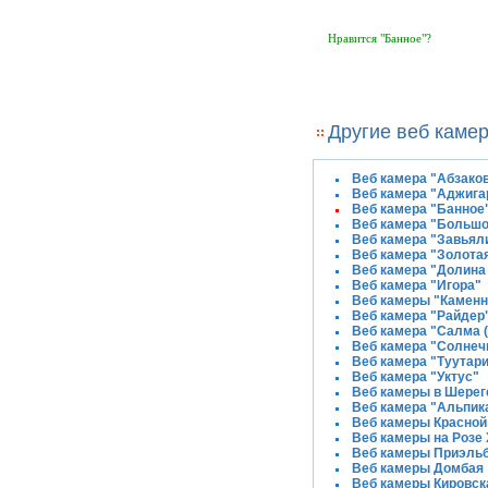
Нравится "Банное"?
Другие веб камер
Веб камера "Абзако
Веб камера "Аджига
Веб камера "Банное
Веб камера "Больш
Веб камера "Завьял
Веб камера "Золота
Веб камера "Долина
Веб камера "Игора"
Веб камеры "Камен
Веб камера "Райдер
Веб камера "Салма (
Веб камера "Солнеч
Веб камера "Туутари
Веб камера "Уктус"
Веб камеры в Шере
Веб камера "Альпик
Веб камеры Красно
Веб камеры на Розе
Веб камеры Приэль
Веб камеры Домбая
Веб камеры Кировск