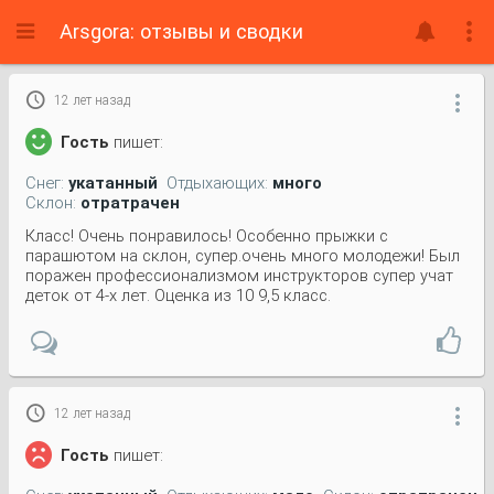
Arsgora: отзывы и сводки

12 лет назад

Гость
пишет:
Снег:
укатанный
Отдыхающих:
много
Склон:
отратрачен
Класс! Очень понравилось! Особенно прыжки с
парашютом на склон, супер.очень много молодежи! Был
поражен профессионализмом инструкторов супер учат
деток от 4-х лет. Оценка из 10 9,5 класс.

12 лет назад

Гость
пишет: