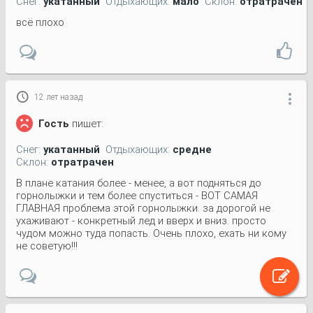
Снег:
укатанный
Отдыхающих:
мало
Склон:
отратрачен
всё плохо

12 лет назад

Гость
пишет:
Снег:
укатанный
Отдыхающих:
средне
Склон:
отратрачен
В плане катания более - менее, а вот подняться до
горнолыжки и тем более спуститься - ВОТ САМАЯ
ГЛАВНАЯ проблема этой горнолыжки. за дорогой не
ухаживают - конкретный лед и вверх и вниз. просто
чудом можно туда попасть. Очень плохо, ехать ни кому
не советую!!!