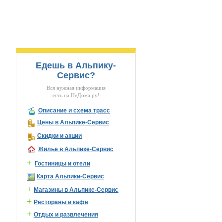
Едешь в Альпику-
Сервис?
Вся нужная информация
есть на НеДома.ру!
Описание и схема трасс
Цены в Альпике-Сервис
Скидки и акции
Жилье в Альпике-Сервис
+
Гостиницы и отели
Карта Альпики-Сервис
+
Магазины в Альпике-Сервис
+
Рестораны и кафе
+
Отдых и развлечения