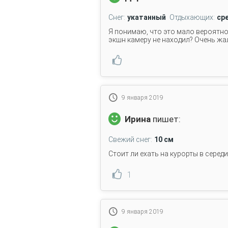
Снег:
укатанный
Отдыхающих:
ср
Я понимаю, что это мало вероятно,
экшн камеру не находил? Очень жал
9 января 2019
Ирина
пишет:
Свежий снег:
10 см
Стоит ли ехать на курорты в середи
1
9 января 2019