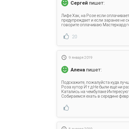
Сергей
пишет:
Лифе Хак, на Розе если оплачивает
предупреждает и если заранее не ск
говорите оплачиваю Мастеркард г
20
9 января 2019
Алена
пишет:
Подскажите, пожалуйста куда лучш
Роза хутор И т.д Не были ещё ни ра
Катались на чембулаке Интересуют 
Собираемся ехать в середине фев