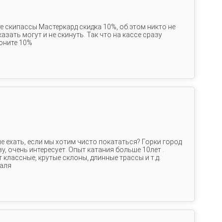
е скипассы Мастеркард скидка 10%, об.этом никто не
азать могут и не скинуть. Так что на кассе сразу
оните 10%
е ехать, если мы хотим чисто покататься? Горки город
зу, очень интересует. Опыт катания больше 10лет .
классные, крутые склоны, длинные трассы и т.д.
раля