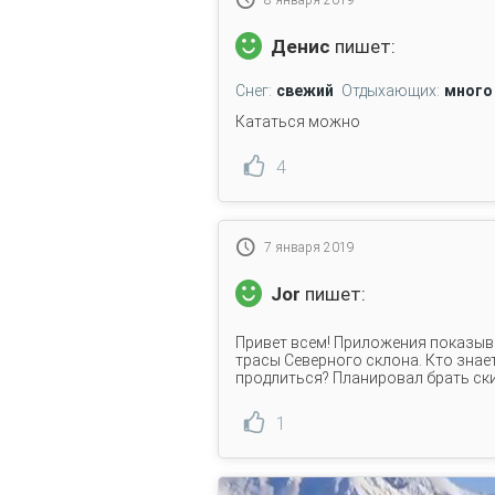
8 января 2019
Денис
пишет:
Снег:
свежий
Отдыхающих:
много
Кататься можно
4
7 января 2019
Jor
пишет:
Привет всем! Приложения показыва
трасы Северного склона. Кто знае
продлиться? Планировал брать скип
1