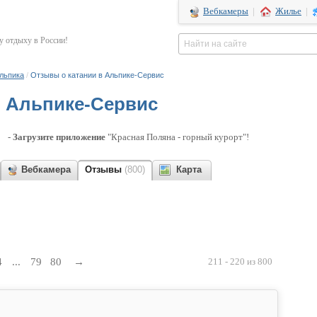
Вебкамеры
|
Жилье
|
 отдыху в России!
Альпика
/
Отзывы о катании в Альпике-Сервис
в Альпике-Сервис
-
Загрузите приложение
"Красная Поляна - горный курорт"!
Вебкамера
Отзывы
(800)
Карта
4
...
79
80
→
211 - 220 из 800