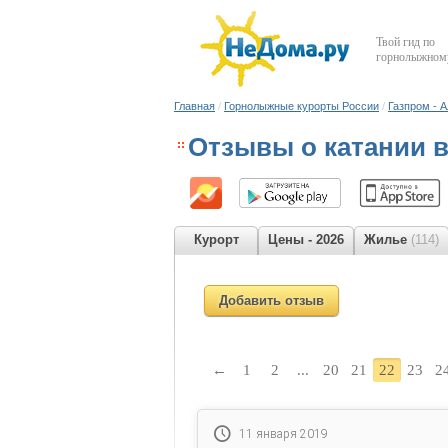
Твой гид по
горнолыжному
Главная
/
Горнолыжные курорты России
/
Газпром - 
Отзывы о катании 
Курорт
Цены - 2026
Жилье
(114)
Добавить отзыв
←
1
2
...
20
21
22
23
2
11 января 2019