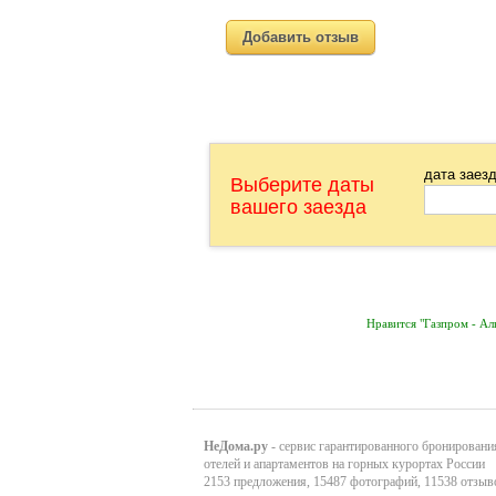
Добавить отзыв
дата заез
Выберите даты
вашего заезда
Нравится "Газпром - А
НеДома.ру
- сервис гарантированного бронировани
отелей и апартаментов на горных курортах России
2153 предложения, 15487 фотографий, 11538 отзыв