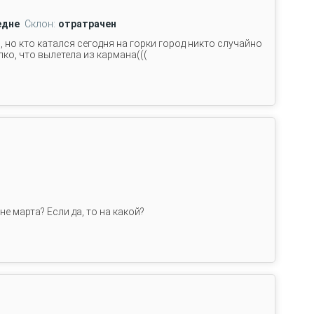
едне
Склон:
отратрачен
 но кто катался сегодня на горки город никто случайно
ко, что вылетела из кармана(((
не марта? Если да, то на какой?