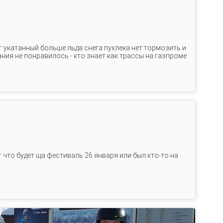
г укатанный больше льда снега пухлека нет тормозить и
ания не понравилось - кто знает как трассы на газпроме
т что будет ща фестиваль 26 января или был кто-то на