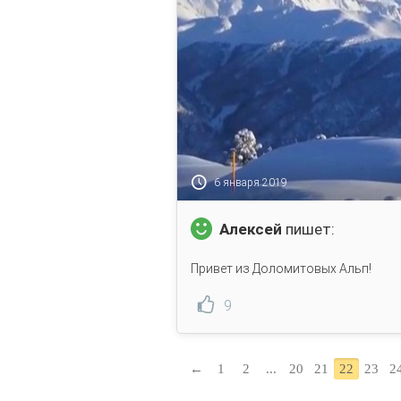
6 января 2019
Алексей
пишет:
Привет из Доломитовых Альп!
9
←
1
2
...
20
21
22
23
2