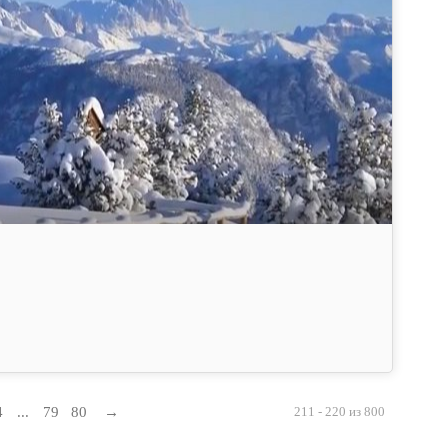
4
...
79
80
→
211 - 220 из 800