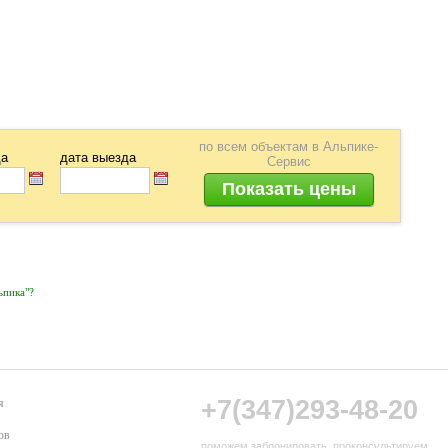
по всем объектам в Альпике-
да
дата выезда
Сервис
льпика"?
+7(347)293-48-20
я
ов
поможем забронировать, проконсультируем