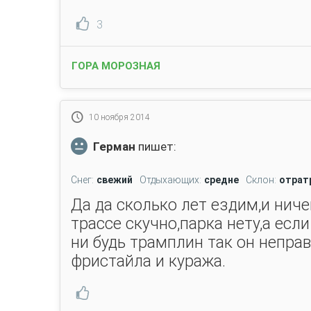
3
ГОРА МОРОЗНАЯ
10 ноября 2014
Герман
пишет:
Снег:
свежий
Отдыхающих:
средне
Склон:
отрат
Да да сколько лет ездим,и ниче
трассе скучно,парка нету,а есл
ни будь трамплин так он непра
фристайла и куража.