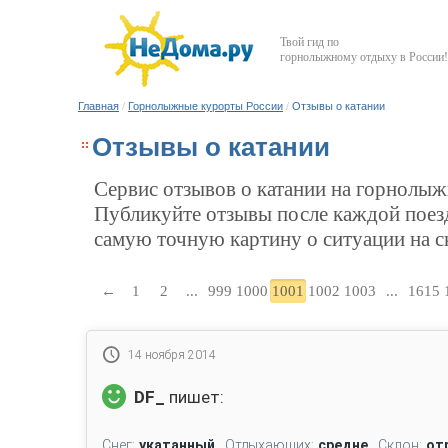
Твой гид по
горнолыжному отдыху в России!
Главная
/
Горнолыжные курорты Росcии
/
Отзывы о катании
Отзывы о катании
Сервис отзывов о катании на горнолы
Публикуйте отзывы после каждой поезд
самую точную картину о ситуации на с
←
1
2
...
999
1000
1001
1002
1003
...
1615
14 ноября 2014
DF_
пишет:
Снег:
укатанный
Отдыхающих:
средне
Склон:
от