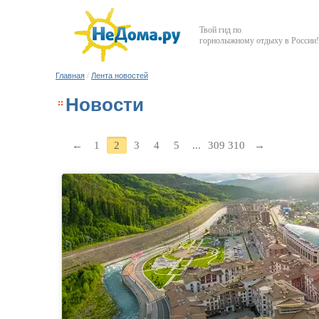
Твой гид по
горнолыжному отдыху в России!
Главная
/
Лента новостей
Новости
←
1
2
3
4
5
...
309
310
→