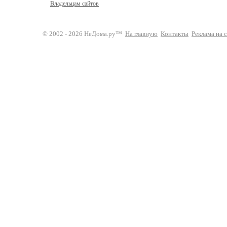
Владельцам сайтов
© 2002 - 2026 НеДома.ру™
На главную
Контакты
Реклама на 