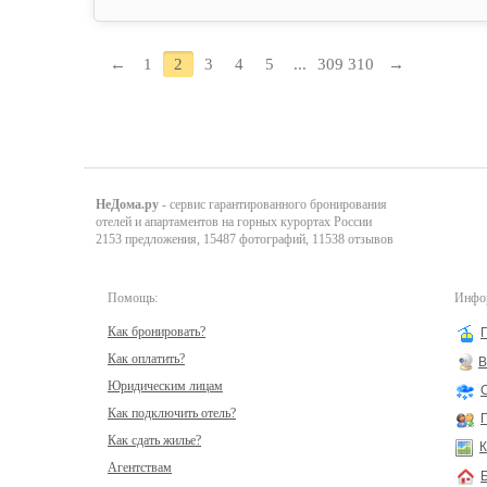
←
1
2
3
4
5
...
309
310
→
НеДома.ру
- сервис гарантированного бронирования
отелей и апартаментов на горных курортах России
2153 предложения, 15487 фотографий, 11538 отзывов
Помощь:
Инфор
Как бронировать?
Как оплатить?
В
Юридическим лицам
Как подключить отель?
Как сдать жилье?
К
Агентствам