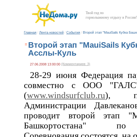
Твой гид по
горнолыжному отдыху в России!
Главная
/
Лента новостей
/
События
/
Второй этап "MauiSails Кубка Баш
Второй этап "MauiSails Ку
Асслы-Куль
(Комментариев: 3)
27.06.2008 13:00:00
28-29 июня Федерация па
совместно с ООО "ГАЛС"
(
www.windsurfclub.ru
), п
Администрации Давлекано
проводит второй этап "
Башкортостана" по 
Соревнования состоятся на о