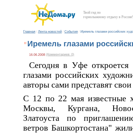
Твой гид по
горнолыжному отдыху в России!
Главная
/
Лента новостей
/
События
/
Иремель глазами российских худ
Иремель глазами российск
(Комментариев: 0)
16.06.2008
Сегодня в Уфе откроется 
глазами российских художн
авторы сами представят свои
С 12 по 22 мая известные 
Москвы, Кургана, Новос
Златоуста по приглашени
ветров Башкортостана" жили