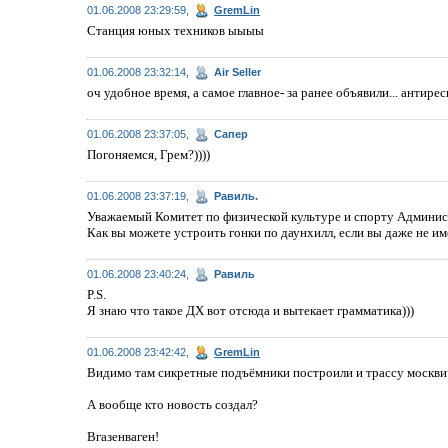
01.06.2008 23:29:59,
GremLin
Станция юных техников ыыыы
01.06.2008 23:32:14,
Air Seller
оч удобное время, а самое главное- за ранее объявили... антире
01.06.2008 23:37:05,
Сапер
Погоняемся, Грем?))))
01.06.2008 23:37:19,
Равиль.
Уважаемый Комитет по физической культуре и спорту Админист
Как вы можете устроить гонки по даунхилл, если вы даже не и
01.06.2008 23:40:24,
Равиль
P.S.
Я знаю что такое ДХ вот отсюда и вытекает грамматика)))
01.06.2008 23:42:42,
GremLin
Видимо там сикретные подъёмники построили и трассу москвичи
А вообще кто новость создал?
Вгазенваген!