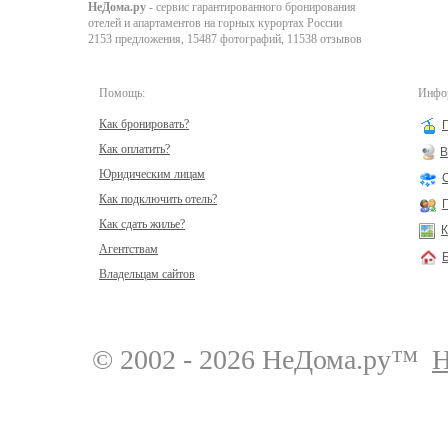
НеДома.ру
- сервис гарантированного бронирования
отелей и апартаментов на горных курортах России
2153 предложения, 15487 фотографий, 11538 отзывов
Помощь:
Инфор
Как бронировать?
Как оплатить?
В
Юридическим лицам
Как подключить отель?
Как сдать жилье?
К
Агентствам
Владельцам сайтов
© 2002 - 2026 НеДома.ру™
Н