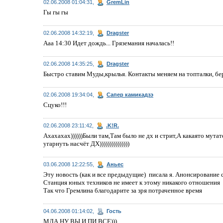
02.06.2008 01:04:31,
GremLin
Гы гы гы
02.06.2008 14:32:19,
Dragster
Ааа 14:30 Идет дождь... Гряземания началась!!
02.06.2008 14:35:25,
Dragster
Быстро ставим Муды,крылья. Контакты меняем на топталки, бер
02.06.2008 19:34:04,
Сапер камикадзэ
Сцуко!!!
02.06.2008 23:11:42,
.K!R.
Ахахахах))))))Были там,Там было не дх и стрит,А какаято мут
угарнуть насчёт ДХ)))))))))))))))
03.06.2008 12:22:55,
Аньес
Эту новость (как и все предыдущие) писала я. Анонсирование с
Станция юных техников не имеет к этому никакого отношения
Так что Гремлина благодарите за зря потраченное время
04.06.2008 01:14:02,
Гость
МДА НУ ВЫ И ПИ ВСЕ)))