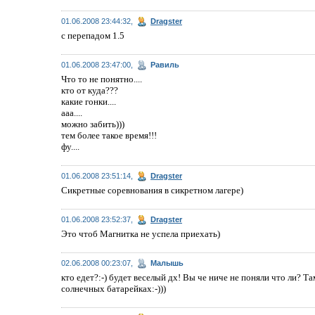
01.06.2008 23:44:32,
Dragster
с перепадом 1.5
01.06.2008 23:47:00,
Равиль
Что то не понятно....
кто от куда???
какие гонки....
ааа....
можно забить)))
тем более такое время!!!
фу....
01.06.2008 23:51:14,
Dragster
Сикретные соревнования в сикретном лагере)
01.06.2008 23:52:37,
Dragster
Это чтоб Магнитка не успела приехать)
02.06.2008 00:23:07,
Малышь
кто едет?:-) будет веселый дх! Вы че ниче не поняли что ли? Т
солнечных батарейках:-)))