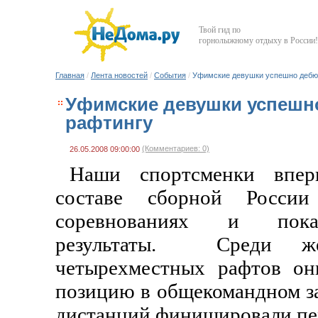
Твой гид по
горнолыжному отдыху в России!
Главная
/
Лента новостей
/
События
/
Уфимские девушки успешно дебют
Уфимские девушки успешн
рафтингу
(Комментариев: 0)
26.05.2008 09:00:00
Наши спортсменки впер
составе сборной России
соревнованиях и пока
результаты. Среди же
четырехместных рафтов он
позицию в общекомандном зач
дистанций финишировали пе