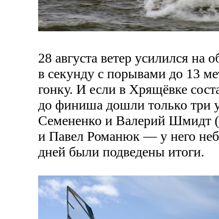
28 августа ветер усилился на о
в секунду с порывами до 13 м
гонку. И если в Хрящёвке сос
до финиша дошли только три у
Семененко и Валерий Шмидт (с
и Павел Романюк — у него неб
дней были подведены итоги.