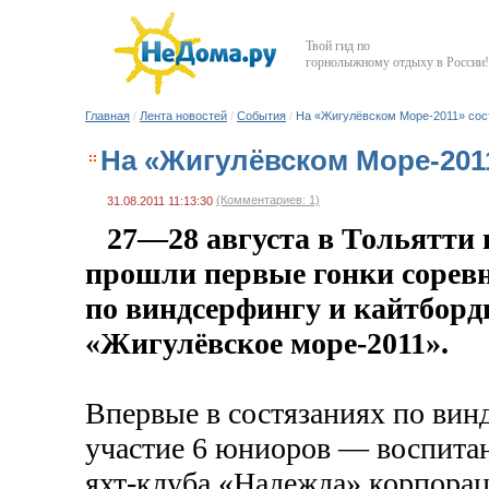
Твой гид по
горнолыжному отдыху в России!
Главная
/
Лента новостей
/
События
/
На «Жигулёвском Море-2011» сос
На «Жигулёвском Море-201
(Комментариев: 1)
31.08.2011 11:13:30
27—28 августа
в Тольятти 
прошли первые гонки сорев
по виндсерфингу и кайтбор
«Жигулёвское
море-2011
».
Впервые в состязаниях по вин
участие 6 юниоров — воспита
яхт-клуба
«Надежда» корпорац