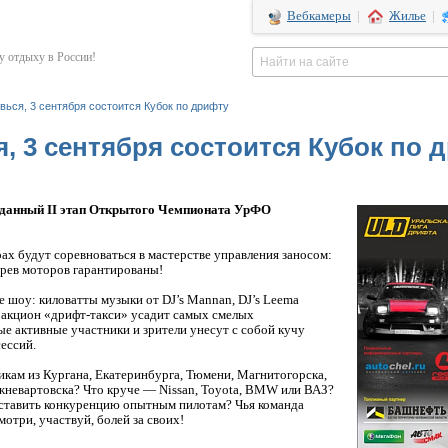
Вебкамеры
|
Жилье
|
 отдыху в России!
овься, 3 сентября состоится Кубок по дрифту
я, 3 сентября состоится Кубок по 
ожданный II этап Открытого Чемпионата УрФО
рах
будут соревноваться в мастерстве управления заносом:
 рев моторов гарантированы!
 шоу: киловатты музыки от DJ’s Mannan, DJ’s Leema
тракцион
«дрифт-такси»
усадит самых смелых
мые активные участники и зрители унесут с собой кучу
ессий.
кам из Кургана, Екатеринбурга, Тюмени, Магнитогорска,
невартовска? Что круче — Nissan, Toyota, BMW или ВАЗ?
оставить конкуренцию опытным пилотам? Чья команда
отри, участвуй, болей за своих!