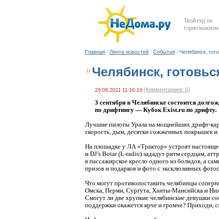
Твой гид по
горнолыжному
Главная
/
Лента новостей
/
События
/
Челябинск, гот
Челябинск, готовьс
(Комментариев: 0)
29.08.2011 11:16:19
3 сентября в Челябинске состоится долг
по дрифтингу — Кубок Exist.ru по дрифту.
Лучшие пилоты Урала на мощнейших
дрифт-ка
скорость, дым, десятки сожженных покрышек и
На плошадке у ЛА «Трактор» устроят настоящее
и DJ’s Botar (
L-radio
) зададут ритм сердцам, ат
в пассажирское кресло одного из болидов, а са
призов и подарков и фото с эксклюзивных фотос
Что могут противопоставить челябинцы соперни
Омска, Перми, Сургута,
Ханты-Мансийска
и Ниж
Смогут ли две хрупкие челябинские девушки с
поддержки окажется ярче и громче? Приходи, см