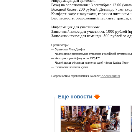
Информация для зрителей:
Вход на соревнование: 3 сентября с 12.00 (квал
Входной билет: 200 рублей. Детям до 7 лет вхо
Комфорт: кафе с закусками, горячим питанием, 
Безопасность: огороженный периметр трассы, с
Информация для участников:
Заявочный взнос для участника: 1000 рублей (п
Заявочный взнос для команды: 500 рублей за од
Организаторы:
— Уральская Лига Дрифта
— Челябинское региональное отделение Российской автомобиль
— Автотракторный факультет ЮУрГУ
— Челябинская областная коллегия судей «Sport Racing Team»
— Тюменская коллегия судей
Подробности о соревнованиях на сайте
www.uraldrift.ru
Еще новости