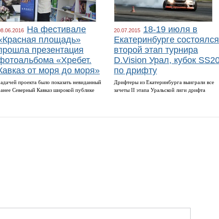
На фестивале
18-19 июля в
08.06.2016
20.07.2015
«Красная площадь»
Екатеринбурге состоялся
прошла презентация
второй этап турнира
фотоальбома «Хребет.
D.Vision Урал, кубок SS2
Кавказ от моря до моря»
по дрифту
Задачей проекта было показать невиданный
Дрифтеры из Екатеринбурга выиграли все
ранее Северный Кавказ широкой публике
зачеты II этапа Уральской лиги дрифта