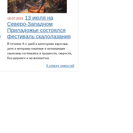
13 июля на
18.07.2015
Северо-Западном
Приладожье состоялся
0
фестиваль скалолазания
В течение 4-х дней в категориях взрослые,
дети и ветераны опытные и начинающие
скалолазы состязались в трудности, скорости,
боулдеринге и мультипитчах
К списку новостей