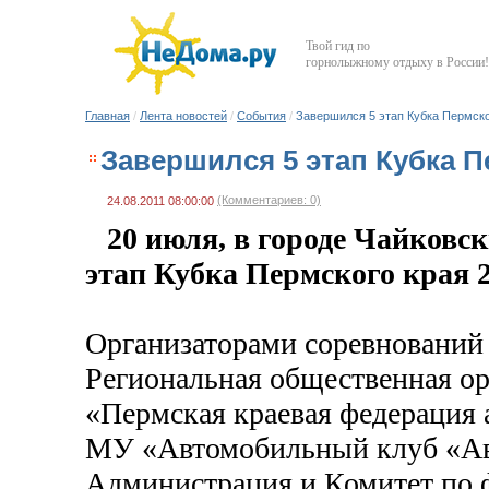
Твой гид по
горнолыжному отдыху в России!
Главная
/
Лента новостей
/
События
/
Завершился 5 этап Кубка Пермско
Завершился 5 этап Кубка П
(Комментариев: 0)
24.08.2011 08:00:00
20 июля, в городе Чайковс
этап Кубка Пермского края 2
Организаторами соревнований
Региональная общественная о
«Пермская краевая федерация 
МУ «Автомобильный клуб «Ав
Администрация и Комитет по 