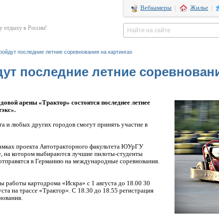
Вебкамеры
|
Жилье
|
 отдыху в России!
ройдут последние летние соревнования на картингах
ут последние летние соревновани
ледовой арены «Трактор» состоится последнее летнее
тэкс».
га и любых других городов смогут принять участие в
амках проекта Автотракторного факультета ЮУрГУ
ие, на котором выбираются лучшие пилоты-студенты
 отправятся в Германию на международные соревнования.
ы работы картодрома «Искра» с 1 августа до 18.00 30
уста на трассе «Трактор». С 18.30 до 18.55 регистрация
нования.