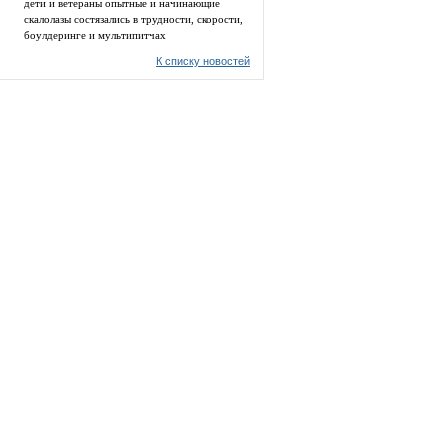
дети и ветераны опытные и начинающие
скалолазы состязались в трудности, скорости,
боулдеринге и мультипитчах
К списку новостей