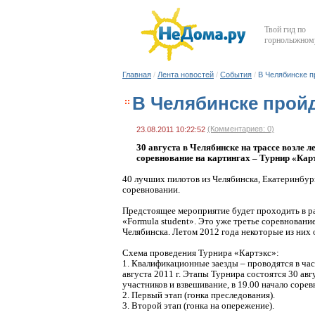
Твой гид по
горнолыжному
Главная
/
Лента новостей
/
События
/
В Челябинске п
В Челябинске пройд
(Комментариев: 0)
23.08.2011 10:22:52
30 августа в Челябинске на трассе возле 
соревнование на картингах – Турнир «Кар
40 лучших пилотов из Челябинска, Екатеринбур
соревновании.
Предстоящее мероприятие будет проходить в р
«Formula student». Это уже третье соревнован
Челябинска. Летом 2012 года некоторые из них
Схема проведения Турнира «Картэкс»:
1. Квалификационные заезды – проводятся в час
августа 2011 г. Этапы Турнира состоятся 30 авг
участников и взвешивание, в 19.00 начало сорев
2. Первый этап (гонка преследования).
3. Второй этап (гонка на опережение).