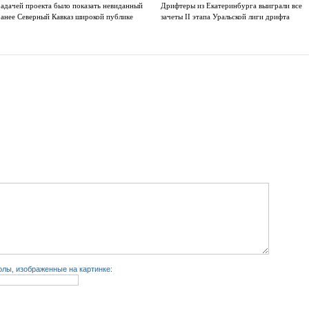
Задачей проекта было показать невиданный
Дрифтеры из Екатеринбурга выиграли все
ранее Северный Кавказ широкой публике
зачеты II этапа Уральской лиги дрифта
лы, изображенные на картинке: