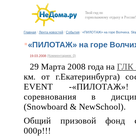
Твой гид по
горнолыжному отдыху в России!
Главная
/
Лента новостей
/
События
/
«ПИЛОТАЖ» на горе Волчиха. Slop
«ПИЛОТАЖ» на горе Волчиха
(Комментариев: 0)
19.03.2008
29 Марта 2008 года на
ГЛК 
км. от г.Екатеринбурга) с
EVENT -«ПИЛОТАЖ»!
соревнования в дисцип
(Snowboard & NewSchool).
Общий призовой фонд с
000р!!!