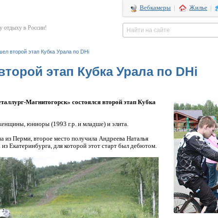
Вебкамеры
|
Жилье
|
 отдыху в России!
ел второй этап Кубка Урала по DHi
торой этап Кубка Урала по DHi
таллург-Магнитогорск»
состоялся второй этап Кубка
енщины, юниоры (1993 г.р. и младше) и элита.
 из Перми, второе место получила Андреева Наталья
 из Екатеринбурга, для которой этот старт был дебютом.