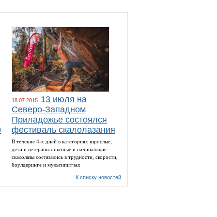
13 июля на
18.07.2015
Северо-Западном
Приладожье состоялся
0
фестиваль скалолазания
В течение 4-х дней в категориях взрослые,
дети и ветераны опытные и начинающие
скалолазы состязались в трудности, скорости,
боулдеринге и мультипитчах
К списку новостей