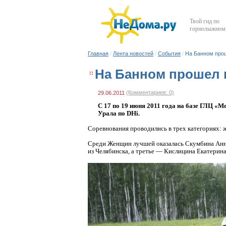
Твой гид по
горнолыжному
Главная
/
Лента новостей
/
События
/
На Банном прош
На Банном прошел в
(Комментариев: 0)
29.06.2011
С 17 по 19 июня 2011 года на базе ГЛЦ
«Ме
Урала по DHi.
Соревнования проводились в трех категориях: ж
Среди Женщин лучшей оказалась Скумбина Анна
из Челябинска, а третье — Кислицина Екатерина