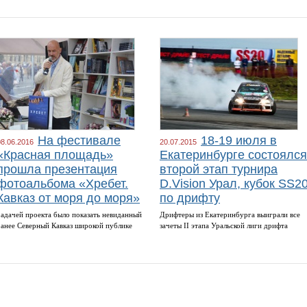
На фестивале
18-19 июля в
08.06.2016
20.07.2015
«Красная площадь»
Екатеринбурге состоялся
прошла презентация
второй этап турнира
фотоальбома «Хребет.
D.Vision Урал, кубок SS2
Кавказ от моря до моря»
по дрифту
Задачей проекта было показать невиданный
Дрифтеры из Екатеринбурга выиграли все
ранее Северный Кавказ широкой публике
зачеты II этапа Уральской лиги дрифта