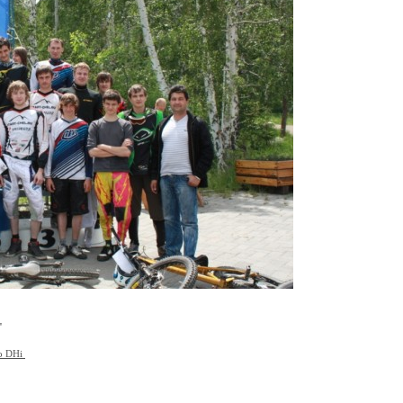
"
по DHi