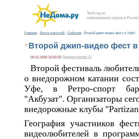
Твой гид по
горнолыжному отдыху в России!
Главная
/
Лента новостей
/
События
/
Второй джип-видео фест в Уфе!
Второй джип-видео фест в
(Комментариев: 0)
08.02.2008 15:00:00
Второй фестиваль любител
о внедорожном катании сост
Уфе, в Ретро-спорт ба
"Акбузат". Организаторы сег
внедорожные клубы "Partizan
География участников фес
видеолюбителей в программ