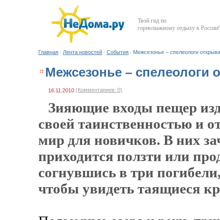
Твой гид по
горнолыжному отдыху в России!
Главная
/
Лента новостей
/
События
/
Межсезонье – спелеологи открыв
Межсезонье – спелеологи 
(Комментариев: 0)
16.11.2010
Зияющие входы пещер изд
своей таинственностью и 
мир для новичков. В них з
приходится ползти или про
согнувшись в три погибели, 
чтобы увидеть таящиеся кр