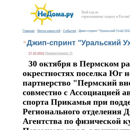
Твой гид по
горнолыжному отдыху в России!
Главная
/
Лента новостей
/
События
/
Джип-спринт "Уральский Ухаб 201
Джип-спринт "Уральский Ух
(Комментариев: 0)
17.10.2010
30 октября в Пермском ра
окрестностях поселка Юг 
партнерство "Пермский в
совместно с Ассоциацией а
спорта Прикамья при подд
Регионального отделения 
Агентства по физической к