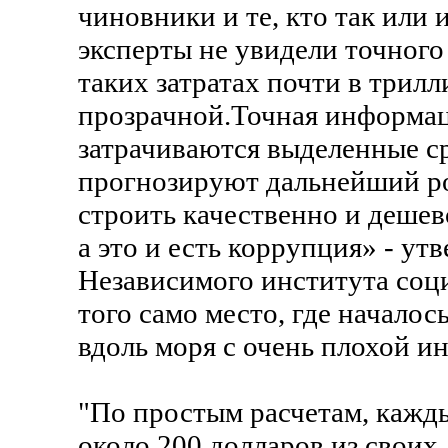
чиновники и те, кто так или 
эксперты не увидели точног
таких затратах почти в трил
прозрачной.Точная информаци
затрачиваются выделенные ср
прогнозируют дальнейший ро
строить качественно и дешев
а это и есть коррупция» - у
Независимого института соц
того само место, где началос
вдоль моря с очень плохой и
"По простым расчетам, кажд
около 200 долларов из своих