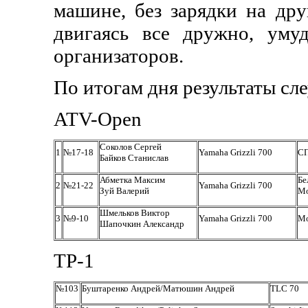
машине, без зарядки на дру
двигаясь все дружно, уму
организаторов.
По итогам дня результаты сл
ATV-Open
Соколов Сергей
1
№17-18
Yamaha Grizzli 700
С
Байков Станислав
Абметка Максим
Бе
2
№21-22
Yamaha Grizzli 700
Зуй Валерий
Мо
Шмельков Виктор
3
№9-10
Yamaha Grizzli 700
Мо
Шапочкин Александр
ТР-1
№
103
Буштаренко Андрей/Матюшин Андрей
TLC 70