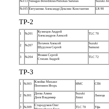
№113
Vanagas Benediktas/Paliokas Sarunas
Suzuki J
№105
Евтушенко Александр/Декснис Константин
LR 90
ТР-2
Кузнецов Андрей
1
№201
TLC 70
Александров Алексей
Потачев Алексей
Suzuki
2
№207
Шурупов Сергей
Samurai
Фомин Сергей
3
№204
TLC 72
Стихин Андрей
ТР-3
Клюйко Михаил
1
№303
НМС
СПб
Пентинен Игорь
Деева Алина
Suzuki
2
№301
Липецк
Деев Владимир
Jimni
Стародумов Олег
3
№309
TLC 70
Уфа
Митрофанов Егор