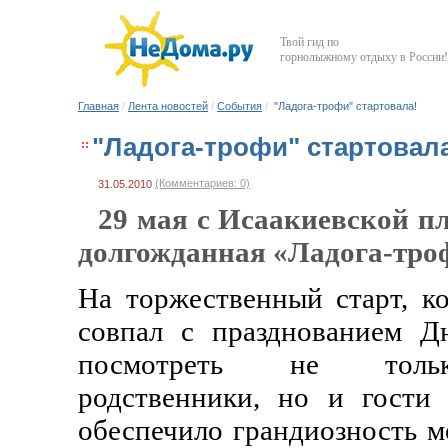
Твой гид по
горнолыжному отдыху в России!
Главная
/
Лента новостей
/
События
/
"Ладога-трофи" стартовала!
"Ладога-трофи" стартовал
(Комментариев: 0)
31.05.2010
29 мая
с Исаакиевской п
долгожданная
«Ладога-тро
На торжественный старт, к
совпал с празднованием Д
посмотреть не тольк
родственники, но и гости
обеспечило грандиозность м