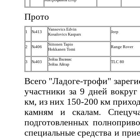
Прото
Vansovics Edvin
1
№413
Jeep
Kosalovics Kaspars
Siitonen Tapio
2
№406
Range Rover
Hokkanen Tomi
Зейза Вилнис
3
№403
TLC 80
Зейза Айгар
Всего "Ладоге-трофи" зарег
у
частники за 9 дней вокру
км, из них 150-200 км приход
камням и скалам. Спецуч
подготовленных полноприво
специальные средства и прие