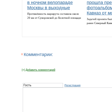
в ночном велопараде
прошла пре
Москвы в выходные
фотоальбом
Кавказ от м
Протяжённость маршрута составила около
20 км от Суворовской до Болотной площади
Задачей проекта был
ранее Северный Кав
Комментарии:
[+]
Добавить комментарий
Регистрация