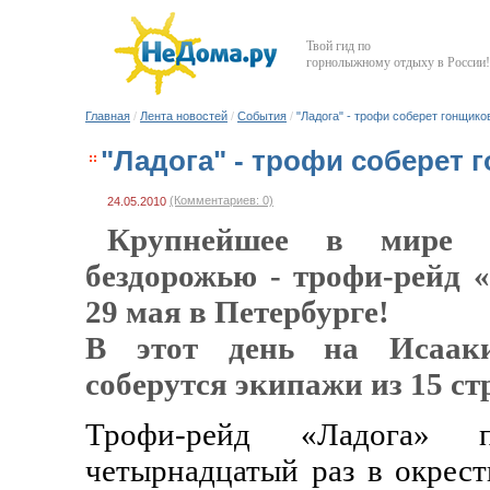
Твой гид по
горнолыжному отдыху в России!
Главная
/
Лента новостей
/
События
/
"Ладога" - трофи соберет гонщиков
"Ладога" - трофи соберет г
(Комментариев: 0)
24.05.2010
Крупнейшее в мире 
бездорожью - трофи-рейд 
29 мая в Петербурге!
В этот день на Исааки
соберутся экипажи из 15 ст
Трофи-рейд «Ладога»
четырнадцатый раз в окрест