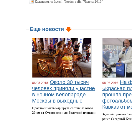
Календарь событий:
Трофи-рейд "Ладога 2010"
Еще новости
Около 30 тысяч
На ф
06.08.2018
08.06.2016
человек приняли участие
«Красная п
в ночном велопараде
прошла пре
Москвы в выходные
фотоальбом
Кавказ от м
Протяжённость маршрута составила около
20 км от Суворовской до Болотной площади
Задачей проекта был
ранее Северный Кав