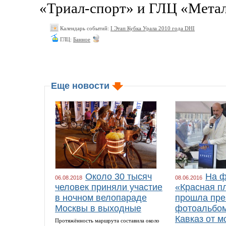
«Триал-спорт» и ГЛЦ «Мета
Календарь событий:
I Этап Кубка Урала 2010 года DHI
ГЛЦ:
Банное
Еще новости
Около 30 тысяч
На ф
06.08.2018
08.06.2016
человек приняли участие
«Красная п
в ночном велопараде
прошла пре
Москвы в выходные
фотоальбом
Кавказ от м
Протяжённость маршрута составила около