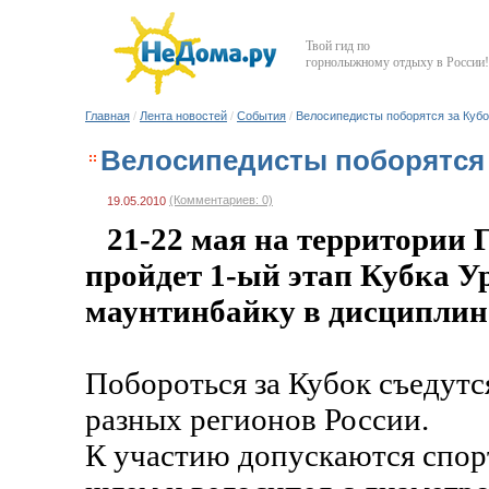
Твой гид по
горнолыжному отдыху в России!
Главная
/
Лента новостей
/
События
/
Велосипедисты поборятся за Кубо
Велосипедисты поборятся 
(Комментариев: 0)
19.05.2010
21-22 мая на территории
пройдет 1-ый этап Кубка У
маунтинбайку в дисциплин
Побороться за Кубок съедутс
разных регионов России.
К участию допускаются спо