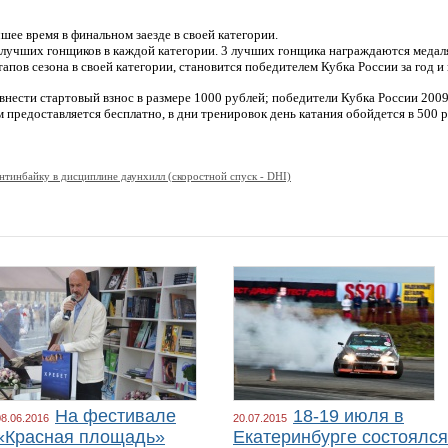
ее время в финальном заезде в своей категории.
 лучших гонщиков в каждой категории. 3 лучших гонщика награждаются медаля
тапов сезона в своей категории, становится победителем Кубка России за год и
ести стартовый взнос в размере 1000 рублей; победители Кубка России 2009 г
предоставляется бесплатно, в дни тренировок день катания обойдется в 500 
унтинбайку в дисциплине даунхилл (скоростной спуск - DHI)
На фестивале
18-19 июля в
08.06.2016
20.07.2015
«Красная площадь»
Екатеринбурге состоялся