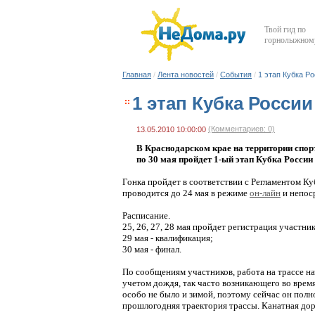
Твой гид по
горнолыжному
Главная
/
Лента новостей
/
События
/
1 этап Кубка Р
1 этап Кубка России
(Комментариев: 0)
13.05.2010 10:00:00
В Краснодарском крае на территории спор
по 30 мая пройдет 1-ый этап Кубка России
Гонка пройдет в соответствии с Регламентом Ку
проводится до 24 мая в режиме
он-лайн
и непоср
Расписание.
25, 26, 27, 28 мая пройдет регистрация участни
29 мая - квалификация;
30 мая - финал.
По сообщениям участников, работа на трассе на
учетом дождя, так часто возникающего во врем
особо не было и зимой, поэтому сейчас он полн
прошлогодняя траектория трассы. Канатная дор