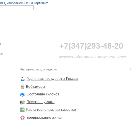
лы, изображенные на картинке:
+7(347)293-48-20
я
ов
поможем забронировать, проконсультируем
Информация для отдыха:
П
Горнолыжные курорты России
Вебкамеры
Состояние склонов
Поиск попутчика
Карта горнолыжных курортов
Бронирование жилья