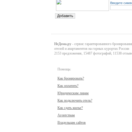
Введите симво
НеДома.ру
- сервис гарантированного бронировани
отелей и апартаментов на горных курортах России
2153 предложения, 15487 фотографий, 11538 отзыв
Помощь:
Как бронировать?
Как оплатить?
Юридическим лицам
Как подключить отель?
Как сдать жилье?
Агентствам
Владельцам сайтов