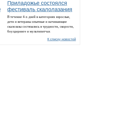
Приладожье состоялся
0
фестиваль скалолазания
В течение 4-х дней в категориях взрослые,
дети и ветераны опытные и начинающие
скалолазы состязались в трудности, скорости,
боулдеринге и мультипитчах
К списку новостей