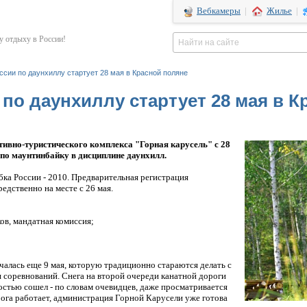
Вебкамеры
|
Жилье
|
 отдыху в России!
оссии по даунхиллу стартует 28 мая в Красной поляне
 по даунхиллу стартует 28 мая в 
тивно-туристического комплекса "Горная карусель" с 28
 по маунтинбайку в дисциплине даунхилл.
бка России - 2010. Предварительная регистрация
едственно на месте с 26 мая.
ков, мандатная комиссия;
чалась еще 9 мая, которую традиционно стараются делать с
я соревнований. Снега на второй очереди канатной дороги
остью сошел - по словам очевидцев, даже просматривается
ога работает, администрация Горной Карусели уже готова