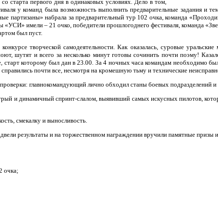
 со старта первого дня в одинаковых условиях. Дело в том,
тиваля у команд была возможность выполнить предварительные задания и т
ые партизаны» набрала за предварительный тур 102 очка, команда «Проходим
нды «УСИ» имели – 21 очко, победители прошлогоднего фестиваля, команда «Зв
артом был пуст.
 конкурсе творческой самодеятельности. Как оказалась, суровые уральские
ют, шутят и всего за несколько минут готовы сочинить почти поэму! Казалос
, старт которому был дан в 23.00. За 4 ночных часа командам необходимо был
ей справились почти все, несмотря на кромешную тьму и технические неисправ
й проверки: главнокомандующий лично обходил станы боевых подразделений и 
стрый и динамичный спринт-слалом, выявивший самых искусных пилотов, кото
кость, смекалку и выносливость.
подвели результаты и на торжественном награждении вручили памятные призы и
2 очка;