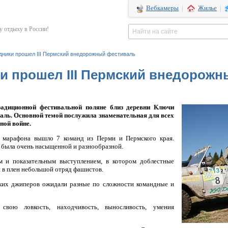
Вебкамеры
|
Жилье
|
 отдыху в России!
дники прошел III Пермский внедорожный фестиваль
ки прошел III Пермский внедорож
адиционной фестивальной поляне близ деревни Ключи
аль. Основной темой послужила знаменательная для всех
ной войне.
о марафона вышло 7 команд из Перми и Пермского края.
 была очень насыщенной и разнообразной.
м и показательным выступлением, в котором доблестные
 в плен небольшой отряд фашистов.
ских джиперов ожидали разные по сложности командные и
свою ловкость, находчивость, выносливость, умения