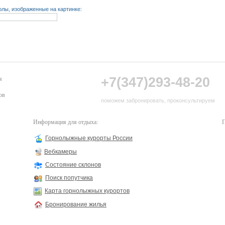
лы, изображенные на картинке:
+7(347)293-48-20
я
ов
поможем забронировать, проконсультируем
Информация для отдыха:
П
Горнолыжные курорты России
Вебкамеры
Состояние склонов
Поиск попутчика
Карта горнолыжных курортов
Бронирование жилья