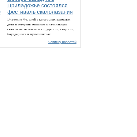
Приладожье состоялся
0
фестиваль скалолазания
В течение 4-х дней в категориях взрослые,
дети и ветераны опытные и начинающие
скалолазы состязались в трудности, скорости,
боулдеринге и мультипитчах
К списку новостей