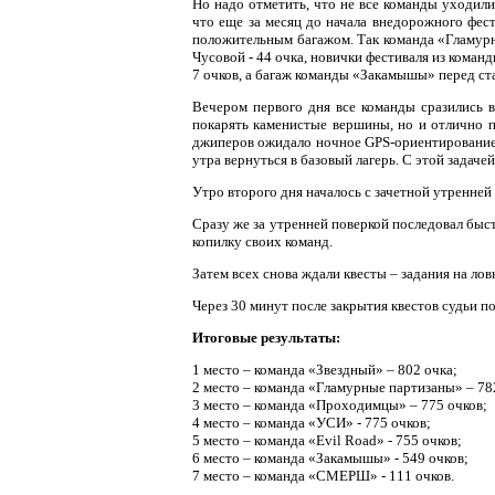
Но надо отметить, что не все команды уходили
что еще за месяц до начала внедорожного фес
положительным багажом. Так команда «Гламурн
Чусовой - 44 очка, новички фестиваля из кома
7 очков, а багаж команды «Закамышы» перед ст
Вечером первого дня все команды сразились в
покарять каменистые вершины, но и отлично по
джиперов ожидало ночное
GPS
-ориентирование
утра вернуться в базовый лагерь. С этой задач
Утро второго дня началось с зачетной утренне
Сразу же за утренней поверкой последовал бы
копилку своих команд.
Затем всех снова ждали квесты – задания на лов
Через 30 минут после закрытия квестов судьи 
Итоговые результаты:
1 место – команда «Звездный» – 802 очка;
2 место – команда «Гламурные партизаны» – 78
3 место – команда «Проходимцы» – 775 очков;
4 место – команда «УСИ» - 775 очков;
5 место – команда «
Evil
Road
» - 755 очков;
6 место – команда «Закамышы» - 549 очков;
7 место – команда «СМЕРШ» - 111 очков.