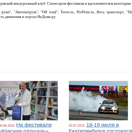
ермский внедорожный клуб. Спонсором фестиваля и вдохновителем категории
уки", "Автопатруль", "Off road", Teron.ru, ProPerm.ru, Весь транспорт, "
ть движения и портал НеДома.ру.
На фестивале
18-19 июля в
08.06.2016
20.07.2015
«Красная площадь»
Екатеринбурге состоялся