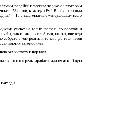
ем самым подойти к фестивалю уже с некоторым
цы» - 78 очков, команда «
Evil
Road
» из города
ездный» - 19 очков, опытные «смершовцы» всего
 мужики умеют не только ползать по болотам и
ь бы, так и закончится 8 мая, но нет, впереди
о собрать 5 контрольных точек и до трех часов
ности многих автомобилей.
поверял чистоту и порядок.
рые в свою очередь зарабатывали очки в общую
 награды.