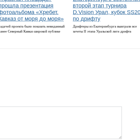
прошла презентация
второй этап турнира
фотоальбома «Хребет.
D.Vision Урал, кубок SS2
Кавказ от моря до моря»
по дрифту
Задачей проекта было показать невиданный
Дрифтеры из Екатеринбурга выиграли все
ранее Северный Кавказ широкой публике
зачеты II этапа Уральской лиги дрифта