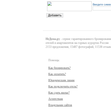
Введите симво
НеДома.ру
- сервис гарантированного бронировани
отелей и апартаментов на горных курортах России
2153 предложения, 15487 фотографий, 11538 отзыв
Помощь:
Как бронировать?
Как оплатить?
Юридическим лицам
Как подключить отель?
Как сдать жилье?
Агентствам
Владельцам сайтов