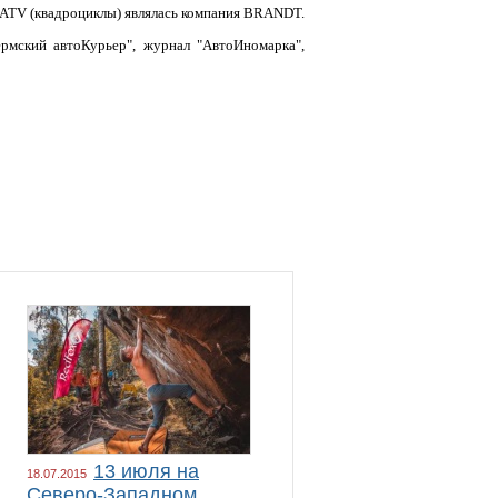
ATV (кв
адроциклы) являлась компания BRANDT.
Пермский автоКурьер", журнал "АвтоИномарка",
13 июля на
18.07.2015
Северо-Западном