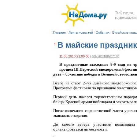
Твой гид по
горнолыжному
Главная
/
Лента новостей
/
События
/
В майские праз
В майские праздни
(Комментариев: 0)
11.05.2010 21:00:00
В праздничные выходные 8-9 мая на тр
прошел III Пермский внедорожный фестив
дата – 65-летние победы в Великой отечествен
Всего на старт 2–ух дневного внедорожног
Программа фестиваля по признанию участников
Первый день начался торжественным парадо
бойцы Красной армии побеждали и захватывали
После окончания торжественной части ураль
экипажные задания.
До самого вечера участники показывали 
ориентироваться на местности.