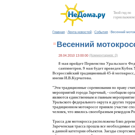
Твой гид по
горнолыжному
Главная
/
Лента новостей
/
События
/
Весенний моток
Весенний мотокросс
(Комментариев: 0)
28.04.2010 13:00:00
8 мая пройдет Первенство Уральского Фед
сантиметров. 9 мая будет проведен Кубок
Всероссийский традиционный 45-й мотокрос
имени И.В.Курчатова.
"Эти традиционные соревнования по праву счи
мероприятий города Заречный, - сообщили орга
являются единственным и главным мероприятием
Уральского федерального округа и других терр
традиционном мотокроссе приняло участие спор
человек, что явилось своеобразным рекордом Ро
Трасса для мотокросса расположена близ деревн
Зареченская трасса прошла все необходимые со
к данной категории объектов. Заезды спортсменов