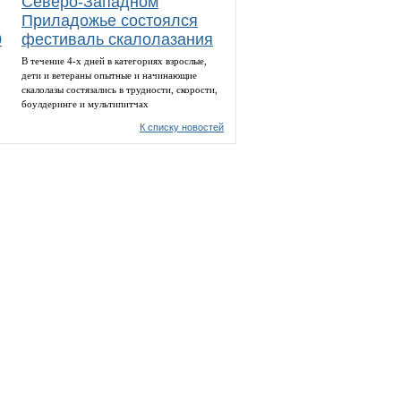
Северо-Западном
Приладожье состоялся
0
фестиваль скалолазания
В течение 4-х дней в категориях взрослые,
дети и ветераны опытные и начинающие
скалолазы состязались в трудности, скорости,
боулдеринге и мультипитчах
К списку новостей