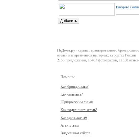
Введите симво
НеДома.ру
- сервис гарантированного бронировани
отелей и апартаментов на горных курортах России
2153 предложения, 15487 фотографий, 11538 отзыв
Помощь:
Как бронировать?
Как оплатить?
Юридическим лицам
Как подключить отель?
Как сдать жилье?
Агентствам
Владельцам сайтов