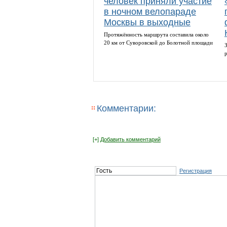
человек приняли участие
в ночном велопараде
Москвы в выходные
Протяжённость маршрута составила около
20 км от Суворовской до Болотной площади
Комментарии:
[+]
Добавить комментарий
Регистрация