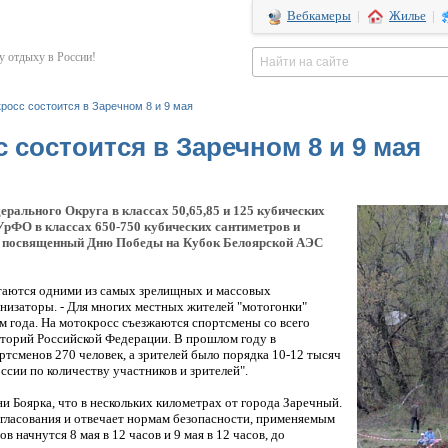
Вебкамеры
|
Жилье
|
 отдыху в России!
росс состоится в Заречном 8 и 9 мая
 состоится в Заречном 8 и 9 мая
ерального Округа в классах 50,65,85 и 125 кубических
 УрФО в классах 650-750 кубических сантиметров и
с, посвященный Дню Победы на Кубок Белоярской АЭС
таются одними из самых зрелищных и массовых
низаторы. - Для многих местных жителей "мотогонки"
 года. На мотокросс съезжаются спортсмены со всего
иторий Российской Федерации. В прошлом году в
тсменов 270 человек, а зрителей было порядка 10-12 тысяч
ссии по количеству участников и зрителей".
и Боярка, что в нескольких километрах от города Заречный.
гласования и отвечает нормам безопасности, применяемым
 начнутся 8 мая в 12 часов и 9 мая в 12 часов, до