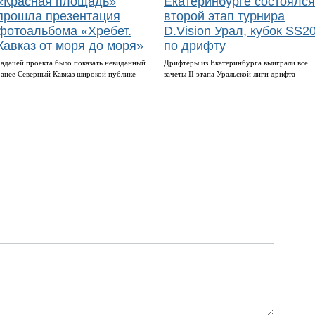
«Красная площадь»
Екатеринбурге состоялся
прошла презентация
второй этап турнира
фотоальбома «Хребет.
D.Vision Урал, кубок SS2
Кавказ от моря до моря»
по дрифту
Задачей проекта было показать невиданный
Дрифтеры из Екатеринбурга выиграли все
ранее Северный Кавказ широкой публике
зачеты II этапа Уральской лиги дрифта