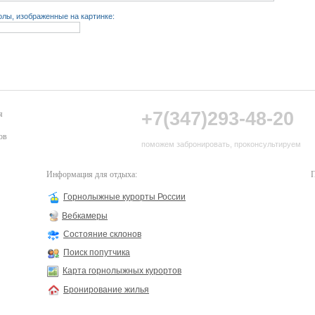
лы, изображенные на картинке:
+7(347)293-48-20
я
ов
поможем забронировать, проконсультируем
Информация для отдыха:
П
Горнолыжные курорты России
Вебкамеры
Состояние склонов
Поиск попутчика
Карта горнолыжных курортов
Бронирование жилья