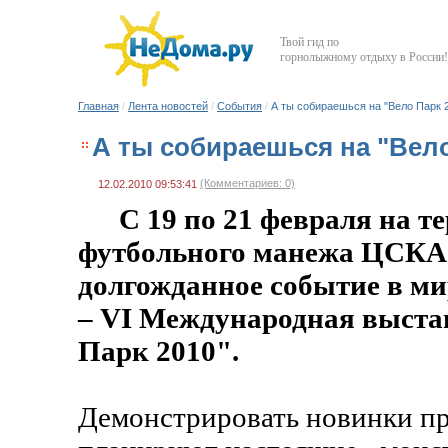
Твой гид по
горнолыжному отдыху в России!
Главная
/
Лента новостей
/
События
/
А ты собираешься на "Вело Парк 2
А ты собираешься на "Вело
(Комментариев: 0)
12.02.2010 09:53:41
С 19 по 21 февраля на т
футбольного манежа ЦСКА
долгожданное событие в ми
– VI Международная выста
Парк 2010".
Демонстрировать новинки пр