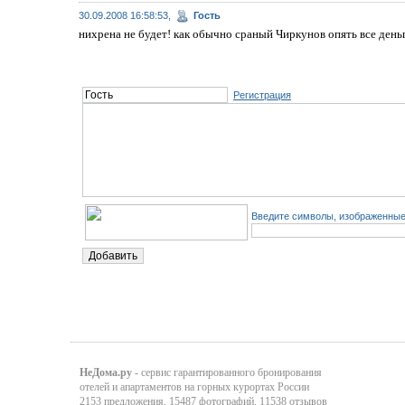
30.09.2008 16:58:53,
Гость
нихрена не будет! как обычно сраный Чиркунов опять все ден
Регистрация
Введите символы, изображенные 
НеДома.ру
- сервис гарантированного бронирования
отелей и апартаментов на горных курортах России
2153 предложения, 15487 фотографий, 11538 отзывов