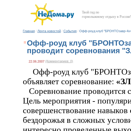
Твой гид по
горнолыжному отдыху в России!
Главная
/
Лента новостей
/
События
/
Офф-роуд клуб "БРОНТОзавр-4х4"
Офф-роуд клуб "БРОНТОзав
проводит соревнования "
(Комментариев: 0)
22.06.2007
Офф-роуд клуб "БРОНТОза
объявляет соревнование:
«З
Соревнование проводится с 
Цель мероприятия - популяри
совершенствование навыков 
бездорожья в сложных услови
интересно проведенные выхо