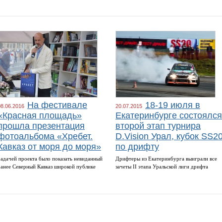
На фестивале
18-19 июля в
08.06.2016
20.07.2015
«Красная площадь»
Екатеринбурге состоялся
прошла презентация
второй этап турнира
фотоальбома «Хребет.
D.Vision Урал, кубок SS2
Кавказ от моря до моря»
по дрифту
Задачей проекта было показать невиданный
Дрифтеры из Екатеринбурга выиграли все
ранее Северный Кавказ широкой публике
зачеты II этапа Уральской лиги дрифта