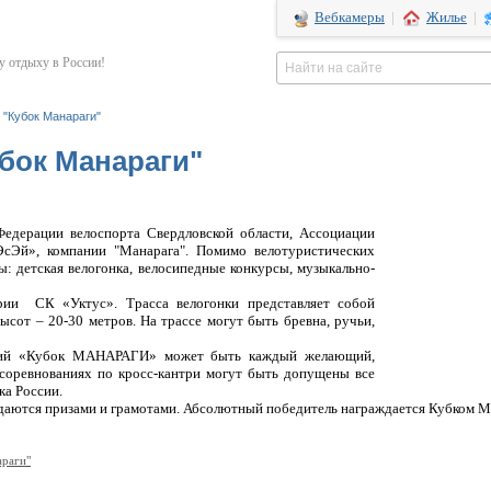
Вебкамеры
|
Жилье
|
 отдыху в России!
"Кубок Манараги"
бок Манараги"
Федерации велоспорта Свердловской области, Ассоциации
сЭй», компании "Манарага". Помимо велотуристических
: детская велогонка, велосипедные конкурсы, музыкально-
тории
СК «Уктус». Трасса велогонки представляет собой
высот – 20-
30 метров. На трассе могут быть бревна, ручьи,
ний «Кубок МАНАРАГИ» может быть каждый желающий,
соревнованиях по кросс-кантри могут быть допущены все
ка России.
ждаются призами и грамотами. Абсолютный победитель награждается Кубком
араги"