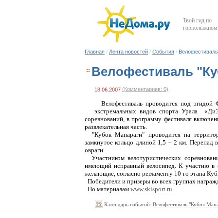
Твой гид по
горнолыжному
Главная
/
Лента новостей
/
События
/
Велофестиваль 
Велофестиваль "Ку
(Комментариев: 0)
18.06.2007
Велофестиваль проводится под эгидой 
экстремальных видов спорта Урала «ДиЭ
соревнований, в программу фестиваля включены
развлекательная часть.
"Кубок Манараги" проводится на терри
замкнутое кольцо длиной 1,5 –
2 км. Перепад 
овраги.
Участником велотуристических соревнова
имеющий исправный велосипед. К участию в 
желающие, согласно регламенту 10-го этапа Куб
Победители и призеры во всех группах награ
По материалам
www.skisport.ru
Календарь событий:
Велофестиваль "Кубок Ман