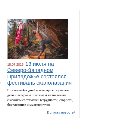
13 июля на
18.07.2015
Северо-Западном
Приладожье состоялся
0
фестиваль скалолазания
В течение 4-х дней в категориях взрослые,
дети и ветераны опытные и начинающие
скалолазы состязались в трудности, скорости,
боулдеринге и мультипитчах
К списку новостей