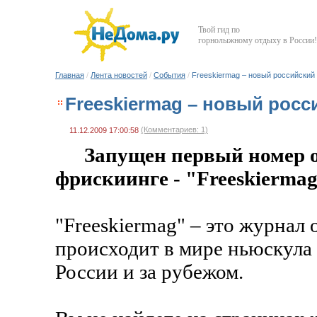
Твой гид по
горнолыжному отдыху в России!
Главная
/
Лента новостей
/
События
/
Freeskiermag – новый российский
Freeskiermag – новый рос
(Комментариев: 1)
11.12.2009 17:00:58
Запущен первый номер о
фрискиинге - "Freeskiermag
"Freeskiermag" – это журнал 
происходит в мире ньюскула
России и за рубежом.