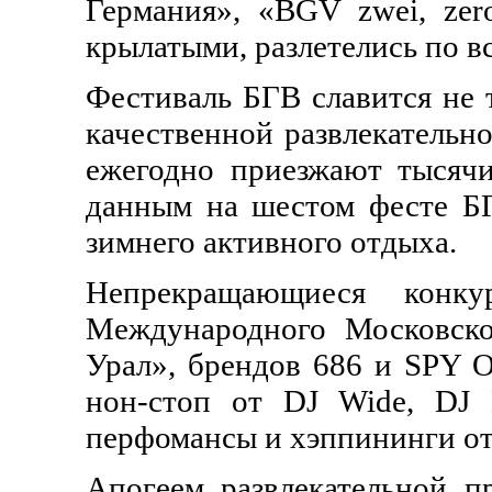
Германия», «BGV zwei, zero
крылатыми, разлетелись по вс
Фестиваль БГВ славится не 
качественной развлекательн
ежегодно приезжают тысяч
данным на шестом фесте БГ
зимнего активного отдыха.
Непрекращающиеся конк
Международного Московско
Урал», брендов 686 и SPY
нон-стоп от DJ Wide, DJ 
перфомансы и хэппининги от
Апогеем развлекательной 