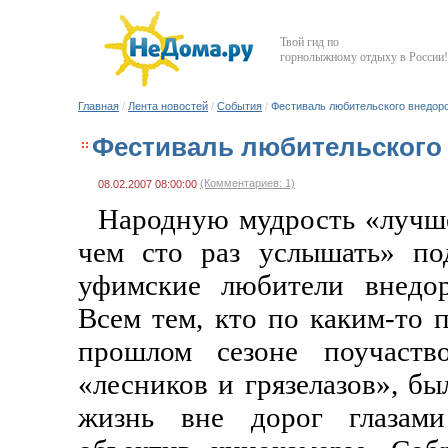
Твой гид по
горнолыжному отдыху в России!
Главная
/
Лента новостей
/
События
/
Фестиваль любительского внедор
Фестиваль любительского
(Комментариев: 1)
08.02.2007 08:00:00
Народную мудрость «лучше
чем сто раз услышать» по
уфимские любители внедор
Всем тем, кто по каким-то 
прошлом сезоне поучаств
«лесников и грязелазов», бы
жизнь вне дорог глазами