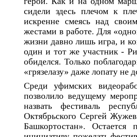
герои. Как и на одном ма
сидели здесь плечом к пл
искренне смеясь над свои
жестами в работе. Для «одно
жизни давно лишь игра, и к
один и тот же участник - Р
обиделся. Только поблагодар
«грязелазу» даже лопату не д
Среди уфимских видеорабо
позволило ведущему меропр
назвать фестиваль респу
Октябрьского Сергей Жужев
Башкортостан». Остается п
инициативу, пожелать фестив