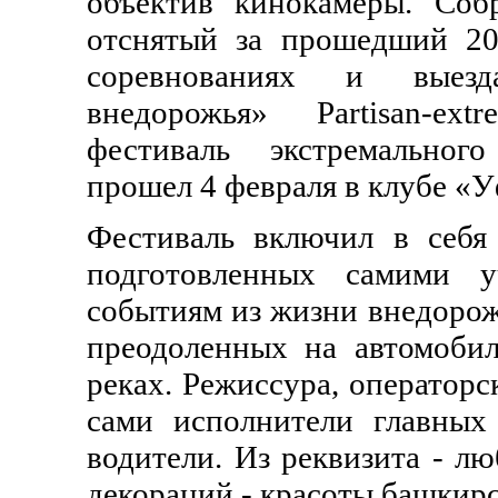
объектив кинокамеры. Собр
отснятый за прошедший 200
соревнованиях и выезда
внедорожья» Partisan-ext
фестиваль экстремальног
прошел 4 февраля в клубе «У
Фестиваль включил в себя
подготовленных самими у
событиям из жизни внедорож
преодоленных на автомобиля
реках. Режиссура, операторс
сами исполнители главны
водители. Из реквизита - лю
декораций - красоты башкирс