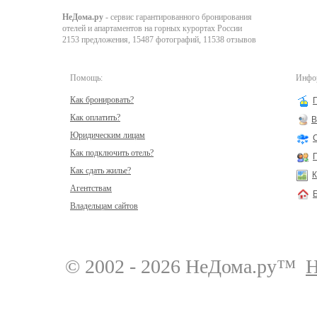
НеДома.ру
- сервис гарантированного бронирования
отелей и апартаментов на горных курортах России
2153 предложения, 15487 фотографий, 11538 отзывов
Помощь:
Инфор
Как бронировать?
Как оплатить?
В
Юридическим лицам
Как подключить отель?
Как сдать жилье?
К
Агентствам
Владельцам сайтов
© 2002 - 2026 НеДома.ру™
Н